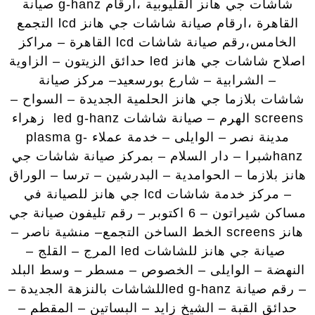
شاشات جي هانز القليوبية ،ارقام g-hanz صيانة
القاهرة ،ارقام صيانة شاشات جي هانز lcd التجمع
الخامس،رقم صيانة شاشات lcd القاهرة – مراكز
اصلاح شاشات جي هانز led حدائق الزيتون – الزاوية
– الشرابية – شارع بورسعيد– مركز صيانة
شاشات بلازما جي هانز الحلمية الجديدة – السواح –
screens الهرم – صيانة شاشات led g-hanz زهراء
مدينة نصر – الوايلى – خدمة عملاء plasma g-
hanzشبرا – دار السلام – بمركز صيانة شاشات جي
هانز بلازما – الحوامدية – البدرشين – ترسا – الوراق
– مركز خدمة شاشات lcd جي هانز للصيانة في
مساكن شيراتون – 6 اكتوبر – رقم تليفون صيانة جي
هانز screens الخط الساخن التجمع– منشية ناصر –
صيانة جي هانز للشاشات led المرج – القلج –
النهضة – الوايلى – الخصوص – مسطر – وسط البلد
– رقم صيانة led g-hanzللشاشات بالنزهة الجديدة –
حدائق القبة – الشيخ زايد – البساتين – المقطم –