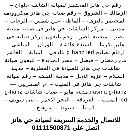
رقم جي هانز المختصر لصيانة الشاشة حلوان –
الزمالك – الشروق – رقم صيانة جي هانز ميكروويف
المختصر بالنزهة – ألماظة- عين شمس – الرحاب –
مدينى – مركز الشاشات جي هانز فى صيانة مدينة
نصر – منشية ناصر – رقم تليفون مركز صيانه جي
هانز بلازما – السيدة عائشة – الوراق – المناشى –
ارقام تصليح g-hanz led بالدقى – امبابة – العاشر
من رمضان – فيصل – مصر الجديدة – تليفون صيانة
شاشات جي هانز للصيانة في المطرية – مدينة
السلام – عزبة النخل – مدينة النهضة – رقم صيانة
شاشات جي هانز في المنيب – ام المصريين ––
plasma g-hanzمدينة مايو – صيانة شاشات g-hanz
led المنيب – الغردقه – البحر الاحمر – بنى سويف –
المنيا – اسيوط – سوهاج
للاتصال والخدمة السريعة لصيانة جي هانز
اتصل على 01111500871