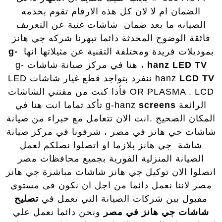
الضمان ام لا لان كل هذه الارقام تقوم بخدمه
الصيانه ما بعد ضمان شاشات غنية عن التعريف
فائقة الوضوح المحدثة دائما تبهرنا شركه جي هانز
بموديلات فريدة ومختلفة التقنية عن مثيلاتها انها
g-
hanz LED TV
، هنا في مركز صيانة شاشات g-
LCD TV
hanz
ننفرد بتواجد قطع غيار شاشات LED
OR PLASMA . LCD فأذا كنت من مقتني الشاشات
الرائعة g-hanz
screens
تأكد تماما انت هنا في
المكان الصحيح .انت الان تتعامل مع خبراء من صيانة
شاشات جي هانز في مصر ، شرفونا في مركز صيانة
شاشة جي هانز بلازما او اتصلوا نصلكم لعمل
الصيانة المنزلية الفورية بجميع محافظات مصر
اتصلوا الان توكيل جي هانز شاشات مباشرة جي هانز
مصر لاننا نعمل دائما من اجل ان نكون فى مستوي
مقبول بين شركات الصيانة التي تعمل في
تصليح
شاشات جي هانز في مصر
ونحن دائما نعمل علي