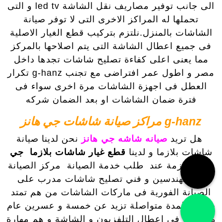
الى جانب توفير مصاريف نقل الشاشة led tv و التى
تحملها له المراكز الاخرى التى لا توفر صيانة
الشاشات بالمنزل.نلتزم بتركيب قطع الغيار الاصلية
فى جميع اعطال الشاشة التى يتم اصلاحها بالمركز
مما يعنى اعلى كفاءة تصليح شاشات تجدها داخل
مصر و اطول عمر افتراضى مع تجنب g-hanz تكرار
العطل فى اجهزة الشاشات مرة اخرى سواء فى
فترة ضمان الشاشات او بعد الضمان شركه
g-hanz مراكز صيانة شاشات جي هانز
هل تريد
صيانه شاشه جي هانز
نحن لدينا صيانة
شاشات بلازما و لدينا
قطع غيار شاشات بلازما جي
هانز
اللازمة عند طلب خدمة الصيانة مركز الصيانة
من مهندسين و فني تصليح شاشات مدرب على
الصيانة الفورية فى ماركات الشاشات من هم تمتد
خبرتهم لمدة متواصلة تزيد عن خمسة و عسرين عام
متواصلة فى اعطال التلفزيون و الشاشة و هم مهارة