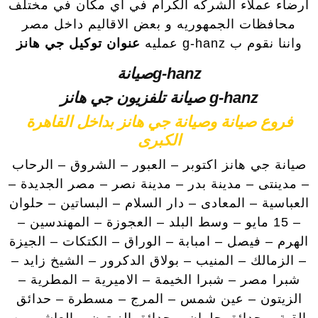
ارضاء عملاء الشركه الكرام في اي مكان في مختلف
محافظات الجمهوريه و بعض الاقاليم داخل مصر
واننا نقوم ب g-hanz عمليه
عنوان توكيل جي هانز
g-hanzصيانة
g-hanz صيانة تلفزيون جي هانز
فروع صيانة وصيانة جي هانز بداخل القاهرة
الكبرى
صيانة جي هانز اكتوبر – العبور – الشروق – الرحاب
– مدينتى – مدينة بدر – مدينة نصر – مصر الجديدة –
العباسية – المعادى – دار السلام – البساتين – حلوان
– 15 مايو – وسط البلد – العجوزة – المهندسين –
الهرم – فيصل – امبابة – الوراق – الكتكات – الجيزة
– الزمالك – المنيب – بولاق الدكرور – الشيخ زايد –
شبرا مصر – شبرا الخيمة – الاميرية – المطرية –
الزيتون – عين شمس – المرج – مسطرة – حدائق
القبة – حدائق حلوان – حدائق الزيتون – العاشر من