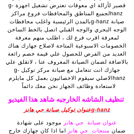
قصير لأزالة اي معوقات تعترض تشغيل اجهزة g-
hanzلجميع المناطق والمحافظات فروع مراكز
صيانة g-hanzبالمدن الرئيسية واغلب محافظات
الوجه البحري والوجه القبلي اتصل بالخط الساخن
لمعرفة اقرب فرع لك ، اطلب منهم معرفة
الخصومات الاسبوعية المتاحة لاصلاح جهازك هناك
العديد من الفرص للحصول علي قيمة خصم رائعة
بالاضافة لضمان الصيانة المعروف عنا ، لاتقلق علي
جهازك انت تتعامل مع صيانة مركز توكيل g-
hanzالاصلي سيقوم الاخصائيون بعمل كل مايلزم
لاستعادة وظائف الجهاز نحن معك دائماً
تنظيف الشاشه الخارجبه شاهد هذا الفيديو
g-hanzعنوان توكيل صيانة جي هانز
عنوان صيانة جي هانز
موجود على شهادة
ضمان
منتجات جي هانز
اما اذا كان جهازك خارج