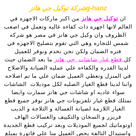
g-hanzشركة توكيل جي هانز
ان
توكيل جي هانز
من اكبر ماركات الاجهزه في
العالم لانها اجهزه ذات كفاءه عاليه وتعمل في اصعب
الظروف وان وكيل جي هانز في مصر هو شركه
شمس للتجاره وهي التي تقوم بتصليح الاجهزه في
فتره الضمان ولكن نحن نخدم ونوفر للعميل
كل
قطع غيار شاشات جي هانز
ما بعد الضمان حيث
لدينا القدره والكفاءه علي عمليه الصيانة والاصلاح
في المنزل ونعطي العميل ضمان علي ما تم اصلاحه
واننا لدينا قطع الغيار الصليه لكل موديلات الشاشات
سواء عاديه او شاشات جي هانز سمارت وايضا
نمتلك قطع غيار تلفزيونات جي هانز نوفر جميع قطع
الغيار اللازمة لصيانة الغسالة و الثلاجة و الديب
فريزر و السخان والتكييف والغسالات الهاف
اوتوماتيك لجميع الموديلات وبعد تركيب قطع الجديدة
واستبدال التالفة يحص العميل منا على فاتورة بمبلغ