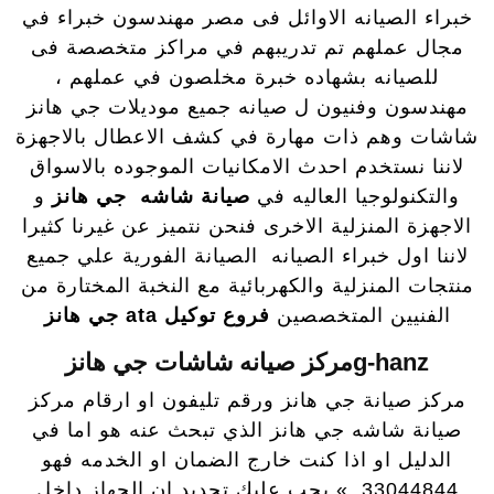
خبراء الصيانه الاوائل فى مصر مهندسون خبراء في
مجال عملهم تم تدريبهم في مراكز متخصصة فى
للصيانه بشهاده خبرة مخلصون في عملهم ،
مهندسون وفنيون ل صيانه جميع موديلات جي هانز
شاشات وهم ذات مهارة في كشف الاعطال بالاجهزة
لاننا نستخدم احدث الامكانيات الموجوده بالاسواق
والتكنولوجيا العاليه في
صيانة شاشه جي هانز
و
الاجهزة المنزلية الاخرى فنحن نتميز عن غيرنا كثيرا
لاننا اول خبراء الصيانه الصيانة الفورية علي جميع
منتجات المنزلية والكهربائية مع النخبة المختارة من
الفنيين المتخصصين
فروع
توكيل ata جي هانز
g-hanzمركز صيانه شاشات جي هانز
مركز صيانة جي هانز ورقم تليفون او ارقام مركز
صيانة شاشه جي هانز الذي تبحث عنه هو اما في
الدليل او اذا كنت خارج الضمان او الخدمه فهو
33044844 » يجب عليك تحديد ان الجهاز داخل