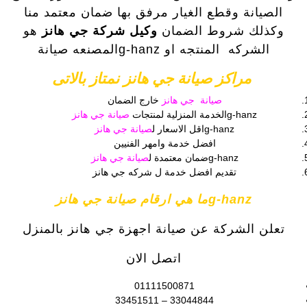
الصيانة وقطع الغيار مرفق بها ضمان معتمد منا
وكذلك شروط الضمان
وكيل شركة جي هانز
هو
الشركه المنتجه او g-hanzالمصنعه صيانة
مراكز صيانة جي هانز نمتاز بالاتى
صيانة جي هانز
خارج الضمان
g-hanzالخدمة المنزلية لمنتجات
صيانة جي هانز
g-hanzاقل الاسعار ل
صيانة جي هانز
افضل خدمة وامهر الفنيين
g-hanzضمان معتمدة ل
صيانة جي هانز
تقديم افضل خدمة ل شركه جي هانز
g-hanzما هي ارقام صيانة جي هانز
تعلن الشركة عن صيانة اجهزة جي هانز بالمنزل
اتصل الان
01111500871
33044844 – 33451511