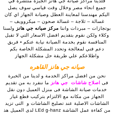
فلدينا مراكز صيانة جي هانز الجيزة منتشرة في
جميع انحاء مصر وخلال وقت قياسي سوف يصل
اليكم مهندسنا لمعاينة العطل وصيانة الجهاز اي كان
غسالة – ثلاجة – غسالة صحون – ميكروويف –
بوتجازات – مبردات واننا
مركز صيانه جي هانز
ولسنا
وكلاء ولكن نقوم بتقديم افضل الاسعار التي لا تقبل
المنافسة نقوم بخدمة الصيانة نيابة عنكم • فريق
دعم فني لمعالجة وتحدد المشكلة الخاصة بكم
واطلاعكم علي طريقة حل مشكلة الجهاز
صيانه جي هانز القاهره
نحن من افضل مراكز الخدمة و لدينا من الخبرة
فى
اصلاح شاشات جي هانز
ما ننفرد به من تقديم
خدمات صيانة الشاشة فى منزل العميل دون نقل
الجهاز من مكانه مع الالتزام بتركيب قطع غيار
الشاشات الاصلية عند تصليح الشاشات و التى تزيد
من كفاءة عمل الشاشة LEd g-hanz لدى العميل هذ