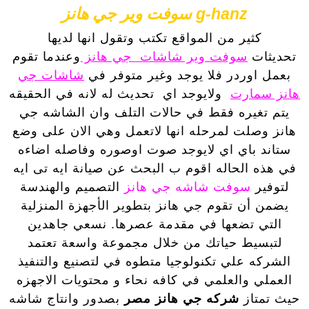
g-hanz سوفت وير جي هانز
كثير من المواقع تكتب وتقول انها لديها
تحديثات
سوفت وير شاشات جي هانز
وعندما تقوم
بعمل اوردر فلا يوجد وغير متوفر في
شاشات جي
هانز سمارت
ولايوجد اي تحديث له لانه في الحقيقه
يتم تغيره فقط في حالات التلف وان الشاشه جي
هانز وصلت لمرحله انها لاتعمل وهي الان على وضع
ستاند باي اي لايوجد صوت اوصوره وفاصله اضاءه
في هذه الحاله اقوم ب البحث عن صيانة ايه تى ايه
لتوفير
سوفت شاشه جي هانز
التصميم والهندسة
يضمن أن تقوم جي هانز بتطوير الأجهزة المنزلية
التي تضعها في مقدمة عصرها. نسعي جاهدين
لتبسيط حياتك من خلال مجموعة واسعة تعتمد
الشركه علي تكنولوجيا متطوه في لتصنيع والتنفيذ
العملي والعلمي في كافه نحاء و محتويات الاجهزه
حيث تمتاز
شركه جي هانز مصر
بصدور وانتاج شاشه