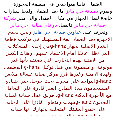
الضمان فاننا متواجدين فى منطقة العجوزة
ونقوم
بصيانة جي هانز
ما بعد الضمان ولدينا سيارات
خاصة لنقل الجهاز من مكان العميل والى مقر
شركة
صيانة جي هانز
فاتصل
بارقام صيانة جي هانز
وتعرف على
عناوين صيانة جي هانز
ونحن
نخدم
الاجهزه بعد الضمان ثقة المستهلك في تركيب قطعة
الغيار الاصلية لجهاز g-hanzهي إحدى المشكلات
التي تظل عائقًا أمام الاعتماد عليهم، وهناك الكثير
من الامثلة لهذه التجارب التي تصنف بأنها غير
موثوقة او مضمونة من قبل توكيل g-hanz المعتمد .
ولهذة الامثلة وغيرها قرر مركز صيانة غسالة ملابس
g-hanzالتواجد علي محرك بحث جوجل حتي يتفادي
المستخدمون هذة النماذج الغير قادرة علي التعامل
مع الأجهزة الذكية g-hanz. فريق عمل صيانة غسالة
الصحون g-hanzمهذب ومتعاون قادرًا على الإجابة
على جميع أسئلتك المتعلقة بجهازك انها صيانه
منتجات g-hanzالتي تبحث وجدت لتلبي جميع