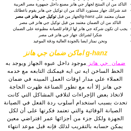
التاكد من ان المنتج لجهاز جي هانز مصنع داخل جمهورة مصر العربية
عند شرائك جهاز مستورد التاكد من ان توكيل جي هانز يقوم باعطائك
ضمان معتمد على g-hanzالجهاز من قبل
توكيل جي هانز فى مصر
التاكد من ان الضمان معتمد من قبل توكيل جي هانز فى مصر
يجب ان تكون شركة جي هانز لها ارقام للصيانة مطبوعة على الضمان
شكرا لشرائك جهاز جي هانز فى مصر
ونحن نمتاز ايضا بالجودة العالية ودقة الموعيد
g-hanz اماكن ضمان جي هانز
ضمان جي هانز
موجود داخل عبوه الجهاز ويوجد به
الخط الساخن ايه تى ايه فيمكنك التابعه مع خدمه
العملاء علي مدار اوقات العمل المبينه في ضمان
جي هانز إلا أنه مع تطور الصناعة ظهرت الحاجة
لاتخاذ بعض الإجراءات لتلافي المشاكل التي كانت
تحدث بسبب استخدام أسلوب ردة الفعل في الصيانة
الصيانة الوقائية والتي تعتمد فكرتها على أن لكل
الجهزة ولكل جزء من أجزائها عمر افتراضي معين
يمكن حسابه بالتقريب لذلك فإنه قبل موعد انتهاء