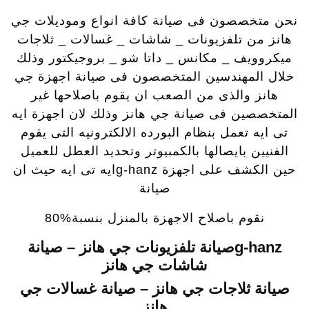
نحن متخصصون فى صيانة كافة انواع وموديلات جي
هانز من تلفزيونات _ شاشات _ غسالات _ ثلاجات
ميكروويف _ مكانس _ داتا شو _ بروجيكتور وذلك
خلال المهندسين المتخصصون فى صيانة اجهزة جي
هانز والذى من الصعب ان يقوم باصلاحها غير
المتخصصين فى صيانة جي هانز وذلك لان اجهزة ايه
تى ايه تعمل بنظام البورده الالكترونيه التى يقوم
الفنيين بايصالها بالكمبيوتر وتحديد العطل للعميل
حين الكشف على اجهزة g-hanzايه تى ايه حيث ان
صيانة
نقوم باصلاح الاجهزة بالمنزل بنسبة%80
g-hanzصيانة تلفزيونات جي هانز – صيانة
شاشات جي هانز
صيانة ثلاجات جي هانز – صيانة غسالات جي
هانز