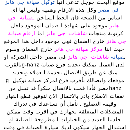
موقع البحث جوجل تدعى انها
توكيل صيانة جي هانز
فى مصر
وكل هذه الارقام وهمية وليس لها اى
اساس من الصحه فان الخط الساخن
لصيانة جي
هانز
موجود على شهادة الضمان الموجود داخل
كرتونة منتجات
شاشات جي هانز
اما
ارقام صيانة
جي هانز
خارج الضمان فهى موجود داخل هذا الموقع
حيث اننا
مركز صيانة جي هانز
خارج الضمان ونقوم
ب
صيانة
شاشات جي هانز
فى مصر داخل الشركة او
لدى العميل يمكنك تجديد فرع صيانة g-hanzبالقرب
منك عن طريق الاتصال بخدمة العملاء وتحديد
موقعك وايصالك بأقرب فرع لمركز صيانه توكيل g-
hanzمصر فأذا قمت بالاتصال مبكراً قد تقلل من
نفقات الاصلاح بادر بالاتصال الان لتوفير قطع الغيار
وقيمة التصليح . نأمل أن نساعدك في تدراك
المشكلات المتعلقة بجهازك في اقرب وقت ممكن
فلدينا العديد من الخيارات المطروحة للصيانة او
استبدال الجهاز سيكون لديك سيارة الصيانة في وقت