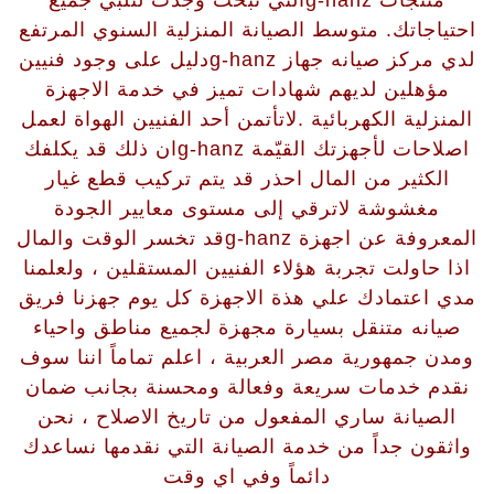
احتياجاتك. متوسط الصيانة المنزلية السنوي المرتفع
لدي مركز صيانه جهاز g-hanzدليل على وجود فنيين
مؤهلين لديهم شهادات تميز في خدمة الاجهزة
المنزلية الكهربائية .لاتأتمن أحد الفنيين الهواة لعمل
اصلاحات لأجهزتك القيّمة g-hanzان ذلك قد يكلفك
الكثير من المال احذر قد يتم تركيب قطع غيار
مغشوشة لاترقي إلى مستوى معايير الجودة
المعروفة عن اجهزة g-hanzقد تخسر الوقت والمال
اذا حاولت تجربة هؤلاء الفنيين المستقلين ، ولعلمنا
مدي اعتمادك علي هذة الاجهزة كل يوم جهزنا فريق
صيانه متنقل بسيارة مجهزة لجميع مناطق واحياء
ومدن جمهورية مصر العربية ، اعلم تماماً اننا سوف
نقدم خدمات سريعة وفعالة ومحسنة بجانب ضمان
الصيانة ساري المفعول من تاريخ الاصلاح ، نحن
واثقون جداً من خدمة الصيانة التي نقدمها نساعدك
دائماً وفي اي وقت