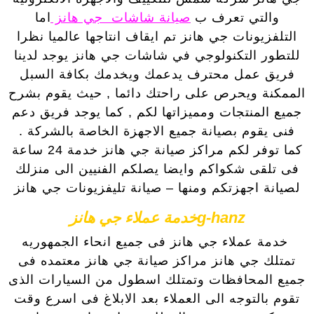
والتي تعرف ب
صيانة شاشات جي هانز
اما
التلفزيونات جي هانز تم ايقاف انتاجها عالميا نظرا
للتطور التكنولوجي في شاشات جي هانز يوجد لدينا
فريق عمل محترف يدعمك ويخدمك بكافة السبل
الممكنة ويحرص على راحتك دائما , حيث يقوم بشرح
جميع المنتجات ومميزاتها لكم , كما يوجد فريق دعم
فنى يقوم بصيانة جميع الاجهزة الخاصة بالشركة .
كما توفر لكم مراكز صيانة جي هانز خدمة 24 ساعة
فى تلقى شكواكم وايضا يصلكم الفنيين الى منزلك
لصيانة اجهزتكم ومنها – صيانة تليفزيونات جي هانز
g-hanzخدمة عملاء جي هانز
خدمة عملاء جي هانز فى جميع انحاء الجمهوريه
تمتلك جي هانز مراكز صيانة جي هانز معتمده فى
جميع المحافظات وتمتلك اسطول من السيارات الذى
تقوم بالتوجه الى العملاء بعد الابلاغ فى اسرع وقت