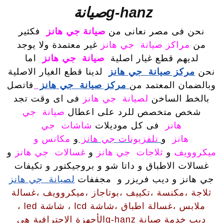
g-hanzصيانة
نحن فى مصر نعانى من
صيانة جي هانز
فكثير
من
مراكز صيانة جي هانز
غير معتمدة ولا يوجد
لديهم قطع غيار اصلية
صيانة جي هانز
اما
نحن
مركز صيانة جي هانز
لدينا قطع الغيار الاصلية
وبالضمان المعتمد من
مركز صيانة جي هانز
فاتصل
بالخط الساخن
لصيانة جي هانز
فى اى وقت تجد
شخص متخصص للرد على اعطال
صيانة جي
هانز
فى كل موديلات
شاشات جي
هانز
و
تلفزيونات جي هانز
و
مكانس و
ميكروويف
و
ثلاجات جي هانز
و
غسالات جي هانز
و
غسالات الاطباق و داتا شو و بروجيكتور و تكيفات
جي هانز و ديب فريزر و مجففات
لصيانة جي هانز
ثلاجة ،مكنسة
،تكييف ،بوتاجاز ،ميكروويف ،غسالة
ملابس ،غسالة اطباق ،شاشة lcd ، شاشة led ،
ديب خدمة صيانة g-hanzالأجهزة الاحترافية هي