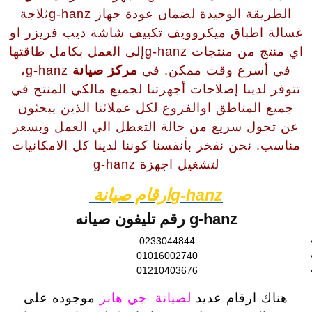
الطريقة الوحيدة لضمان عودة جهاز g-hanzثلاجة
غسالة اطباق ميكروويف تكييف شاشة ديب فريزر او
اي منتج من منتجات g-hanzإلى العمل بكامل طاقتها
في أسرع وقت ممكن. في
مركز صيانة
g-hanz،
تتوفر لدينا إصلاحات أجهزتنا لجميع مالكي المنتج في
جميع المناطق اوالفروع لكل عملائنا الذين يبحثون
عن تحول سريع من حالة التعطل الي العمل وبسعر
مناسب. نحن نفخر بأنفسنا كوننا لدينا كل الامكانيات
لتشغيل اجهزة g-hanz
g-hanzارقام صيانة
g-hanz رقم تليفون صيانه
0233044844
01016002740
01210403676
هناك ارقام عديد
لصيانة جي هانز
موجوده على