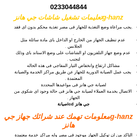
0233044844
g-hanzتعليمات تشغيل شاشات جي هانز
.يجب مراعاة وضع التغذية للجهاز فى مصر تغذية محكم بدون اى فقد
.
عدم تنظيف الجهاز من الخارج او الداخل باى مادة سائلة مثل
الجلانس .
عدم وضع جهاز التلفزيون او الشاشات على وضع الاستاند باى وذلك
لتجنب .
مشاكل ارتفاع وانخفاض التيار المفاجى فى هذه الحاله
يجب عمل الصيانة الدورية للجهاز عن طريق مراكز الخدمة والصيانة
المعتمدة .
لصيانة جي هانز فى مواعيدها المحددة
الاتصال بخدمة العملاء لصيانة جي هانز فى حالة وجود اى شكوى من
الجهاز .
جي هانز lcdصيانة
g-hanzمعلومات تهمك عند شرائك جهاز جي
هانز
التاكد من ان توكيل الجهاز موجود فى مصر وله مراكز خدمة معتمدة