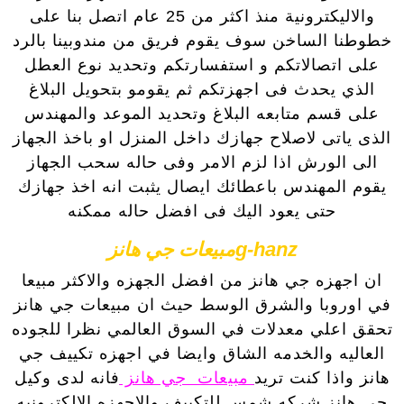
والاليكترونية منذ اكثر من 25 عام اتصل بنا على
خطوطنا الساخن سوف يقوم فريق من مندوبينا بالرد
على اتصالاتكم و استفسارتكم وتحديد نوع العطل
الذي يحدث فى اجهزتكم ثم يقومو بتحويل البلاغ
على قسم متابعه البلاغ وتحديد الموعد والمهندس
الذى ياتى لاصلاح جهازك داخل المنزل او باخذ الجهاز
الى الورش اذا لزم الامر وفى حاله سحب الجهاز
يقوم المهندس باعطائك ايصال يثبت انه اخذ جهازك
حتى يعود اليك فى افضل حاله ممكنه
g-hanzمبيعات جي هانز
ان اجهزه جي هانز من افضل الجهزه والاكثر مبيعا
في اوروبا والشرق الوسط حيث ان مبيعات جي هانز
تحقق اعلي معدلات في السوق العالمي نظرا للجوده
العاليه والخدمه الشاق وايضا في اجهزه تكييف جي
هانز واذا كنت تريد
مبيعات جي هانز
فانه لدى وكيل
جي هانز شركه شمس للتكييف والاجهزه الالكترونيه