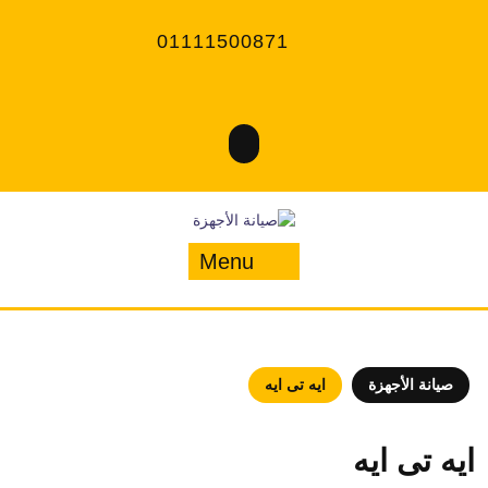
Ski
t
01111500871
conten
Menu
Menu
صيانة الأجهزة
ايه تى ايه
ايه تى ايه