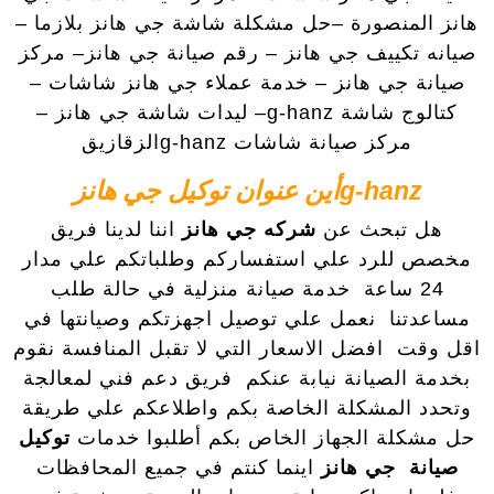
هانز المنصورة –حل مشكلة شاشة جي هانز بلازما –
صيانه تكييف جي هانز – رقم صيانة جي هانز– مركز
صيانة جي هانز – خدمة عملاء جي هانز شاشات –
كتالوج شاشة g-hanz– ليدات شاشة جي هانز –
مركز صيانة شاشات g-hanzالزقازيق
g-hanzأين عنوان توكيل جي هانز
هل تبحث عن
شركه جي هانز
اننا لدينا فريق
مخصص للرد علي استفساركم وطلباتكم علي مدار
24 ساعة خدمة صيانة منزلية في حالة طلب
مساعدتنا نعمل علي توصيل اجهزتكم وصيانتها في
اقل وقت افضل الاسعار التي لا تقبل المنافسة نقوم
بخدمة الصيانة نيابة عنكم فريق دعم فني لمعالجة
وتحدد المشكلة الخاصة بكم واطلاعكم علي طريقة
حل مشكلة الجهاز الخاص بكم أطلبوا خدمات
توكيل
صيانة جي هانز
اينما كنتم في جميع المحافظات