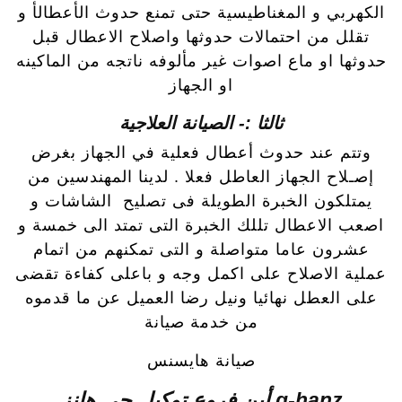
الكهربي و المغناطيسية حتى تمنع حدوث الأعطالأ و
تقلل من احتمالات حدوثها واصلاح الاعطال قبل
حدوثها او ماع اصوات غير مألوفه ناتجه من الماكينه
او الجهاز
ثالثا :- الصيانة العلاجية
وتتم عند حدوث أعطال فعلية في الجهاز بغرض
إصـلاح الجهاز العاطل فعلا . لدينا المهندسين من
يمتلكون الخبرة الطويلة فى تصليح الشاشات و
اصعب الاعطال تللك الخبرة التى تمتد الى خمسة و
عشرون عاما متواصلة و التى تمكنهم من اتمام
عملية الاصلاح على اكمل وجه و باعلى كفاءة تقضى
على العطل نهائيا ونيل رضا العميل عن ما قدموه
من خدمة صيانة
صيانة هايسنس
g-hanz أين فروع توكيل جي هانز