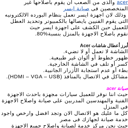
acer
والذى من الصعب ان يقوم باصلاحها غير
المتخصصين فى
صيانة ايسر
وذلك لان اجهزة ايسر تعمل بنظام البورده الالكترونيه
التى يقوم الفنيين بايصالها بالكمبيوتر وتحديد العطل
للعميل حين الكشف على اجهزة ايسر حيث
نقوم باصلاح الاجهزة بالمنزل بنسبة%80.
أبرز أعطال شاشات Acer
الشاشة لا تعمل أو لا تضيء.
ظهور خطوط أو ألوان غير طبيعية.
كسر أو تلف في الشاشة الخارجية.
بطء أو عدم استجابة الأزرار الجانبية.
مشاكل في الاتصال بالمنافذ (HDMI – VGA – USB).
صيانة acer
حيث اننا نوفر للعميل سيارات مجهزة باحدث الاجهزة
الفنية والمهندسين المدربين على صيانة واصلاح الاجهزة
فى المنزل
كل ما عليك هو الاتصال الان وتجد افضل وارخص واجود
خدمة صيانة لجهازك فى مصر
حيث نحن مركز خدمة لصيانة واصلاح جميع الاجهزة