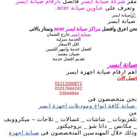
مقر
شركة صيانة ايسر
فاتصل
بارقام صيانة ايسر
وتعرف على
عناوين صيانة acer.
صيانة ايسر
نحن اعرق وافضل
مراكز صيانة ايسر acer
ونمتاز بالاتى
صيانة ايسر
خارج الضمان
الخدمة منزلية
اقل الاسعار
افضل خدمة وامهر الفنيين
ضمان معتمد
تقديم افضل خدمة
صيانة ايسر
اهم ارقام صيانة اجهزة ايسر
اتصل الان
01111500871
01017664242
33044844
نحن متخصصون فى
صيانة كافة انواع وموديلات اجهزة ايسر
من
تلفزيونات _ شاشات _ غسالات _ ثلاجات – ميكروويف
_ مكانس _ داتا شو _ بروجيكتور
وذلك خلال المهندسين المتخصصون فى
صيانة اجهزة