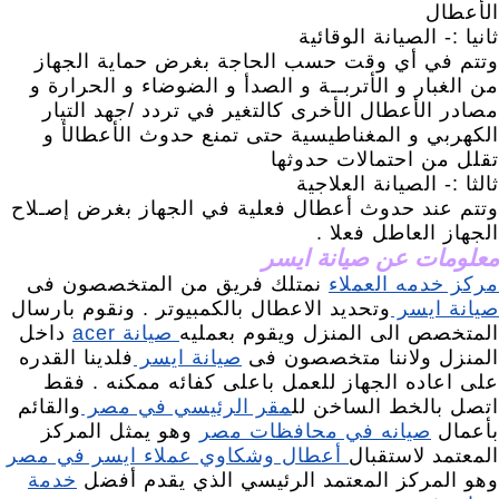
الأعطال
ثانيا :- الصيانة الوقائية
وتتم في أي وقت حسب الحاجة بغرض حماية الجهاز
من الغبار و الأتربــة و الصدأ و الضوضاء و الحرارة و
مصادر الأعطال الأخرى كالتغير في تردد /جهد التيار
الكهربي و المغناطيسية حتى تمنع حدوث الأعطالأ و
تقلل من احتمالات حدوثها
ثالثا :- الصيانة العلاجية
وتتم عند حدوث أعطال فعلية في الجهاز بغرض إصـلاح
الجهاز العاطل فعلا .
معلومات عن صيانة ايسر
مركز خدمه العملاء
نمتلك فريق من المتخصصون فى
صيانة ايسر
وتحديد الاعطال بالكمبيوتر . ونقوم بارسال
المتخصص الى المنزل ويقوم بعمليه
صيانة acer
داخل
المنزل ولاننا متخصصون فى
صيانة ايسر
فلدينا القدره
على اعاده الجهاز للعمل باعلى كفائه ممكنه . فقط
اتصل بالخط الساخن لل
مقر الرئيسي في مصر
والقائم
بأعمال
صيانه في محافظات مصر
وهو يمثل المركز
المعتمد لاستقبال
أعطال وشكاوي عملاء ايسر في مصر
وهو المركز المعتمد الرئيسي الذي يقدم أفضل
خدمة