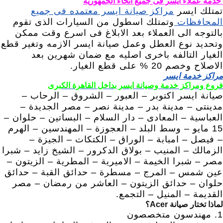
خدمة عملاء ايسر فى جميع انحاء الجمهوريه
تمتلك ايسر
مراكز صيانة ايسر معتمده فى جميع
المحافظات
وتمتلك اسطول من السيارات الذى تقوم
بالتوجه الى العملاء بعد الابلاغ فى اسرع وقت ممكن
وتحديد نوع العطل وعمل صيانة ايسر الازمه وتغير قطع
الغيار التالفه باخرى اصليه مع ضمان شهرين بعد
الاصلاح وخصم 20 % على قطع الغيار.
مراكز خدمة ايسر
فروع ومراكز خدمة وصيانة ايسر بداخل القاهرة الكبرى
صيانة ايسر اكتوبر – العبور – الشروق – الرحاب –
مدينتى – مدينة بدر – مدينة نصر – مصر الجديدة –
العباسية – المعادى – دار السلام – البساتين – حلوان –
15 مايو – وسط البلد – العجوزة – المهندسين – الهرم
– فيصل – امبابة – الوراق – الكتكات – الجيزة –
الزمالك – المنيب – بولاق الدكرور – الشيخ زايد – شبرا
مصر – شبرا الخيمة – الاميرية – المطرية – الزيتون –
عين شمس – المرج – مسطرة – حدائق القبة – حدائق
حلوان – حدائق الزيتون – العاشر من رمضان – مصر
القديمة – المنيل – التجمع.
لماذا تختار صيانة Acer؟
1. مهندسون متخصصون