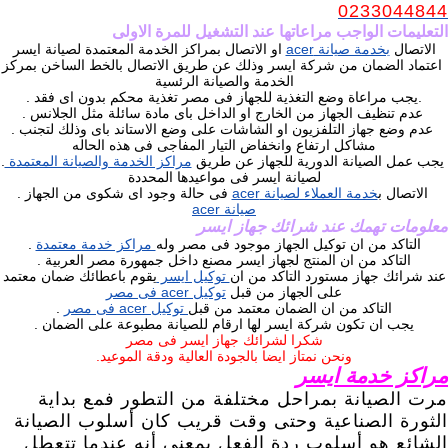
0233044844
التعليمات الواجب مراعاتها عند التشغيل للمرة الاولى
الاتصال
بخدمة صيانة acer
او الاتصال بمراكز الخدمة المعتمدة لصيانة ايسر
اعتماد الضمان من شركة ايسر وذلك عن طريق الاتصال بالخط الساخن بمركز
الخدمة والصيانة الرئسية
.يجب مراعاة وضع التغذية للجهاز فى مصر تغذية محكم بدون اى فقد .
عدم تنظيف الجهاز من الخارج او الداخل باى مادة سائلة مثل الجلانس .
عدم وضع جهاز التلفزيون او الشاشات على وضع الاستاند باى وذلك لتجنب .
مشاكل ارتفاع وانخفاض التيار المفاجى فى هذه الحاله
يجب عمل الصيانة الدورية للجهاز عن طريق
مراكز الخدمة والصيانة المعتمدة
.
لصيانة ايسر فى مواعيدها المحددة
الاتصال ب
خدمة العملاء لصيانة acer
فى حالة وجود اى شكوى من الجهاز .
صيانة acer
معلومات تهمك عند شرائك جهاز ايسر
التاكد من ان توكيل الجهاز موجود فى مصر وله
مراكز خدمة معتمدة
.
التاكد من ان المنتج لجهاز ايسر مصنع داخل جمهورة مصر العربية .
عند شرائك جهاز مستورد التاكد من ان
توكيل ايسر
يقوم باعطائك ضمان معتمد
على الجهاز من قبل
توكيل acer فى مصر
التاكد من ان الضمان معتمد من قبل
توكيل acer فى مصر
.
يجب ان تكون شركة ايسر لها ارقام للصيانة مطبوعة على الضمان .
شكرا لشرائك جهاز ايسر فى مصر
ونحن نمتاز ايضا بالجودة العالية ودقة الموعيد.
مراكز خدمة ايسر
مرت الصيانة بمراحل مختلفة من التطور فمع بداية
الثورة الصناعية وحتى وقت قريب كان أسلوب الصيانة
الشائع هو أسلوب ردة الفعل بمعنى أنه عندما تتعطل