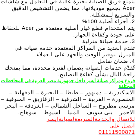
يتمتع فريق الصيانة بخبرة عالية في التعامل مع شاشات
Acer بجميع موديلاتها، مما يضمن التشخيص الدقيق
والسريع للمشكلة.
2. أجزاء أصلية 100%
يتم استخدام قطع غيار أصلية معتمدة من Acer للحفاظ
على جودة وكفاءة الجهاز.
3. خدمة صيانة منزلية
تقدم العديد من المراكز المعتمدة خدمة صيانة في
المنزل لتوفير الوقت والجهد على العملاء.
4. ضمان شامل
تُقدَّم خدمات الصيانة بضمان لفترة محددة، مما يمنحك
راحة البال بشأن كفاءة التصليح.
فروع ومراكز صيانة ايسر داخل جمهورية مصر العربية فى المحافظات
المختلفة
الاسكندرية – دمنهور – طنطا – البحيرة – الدقهلية –
المنصورة – الغربية – الشرقية – الزقازيق – المنوفية –
مرسى مطروح – الساحل الشمالى – الغردقه – البحر
الاحمر – بنى سويف – المنيا – اسيوط – سوهاج.
للاتصال والخدمةالسريعةلصيانةايسر
اتصل على
01111500871