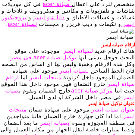
متخصص للرد على اعطال
صيانة acer
فى كل موديلات
شاشات و تلفزيونات و مكانس و ميكروويف و ثلاجات و
غسالات و غسالات الاطباق و
داتا شو ايسر
و
بروجيكتور
ايسر
و تكيفات و ديب فريزر و مجففات
لصيانة acer
.
صيانة ايسر
ارقام صيانة ايسر
هناك ارقام عديد
لصيانة ايسر
موجوده على موقع
البحث جوجل تدعى انها
توكيل صيانة acer فى مصر
وكل هذه الارقام وهمية وليس لها اى اساس من الصحه
فان الخط الساخن
لصيانة ايسر
موجود على شهادة
الضمان الموجود داخل كرتونة
منتجات ايسر
اما
ارقام
صيانة ايسر
خارج الضمان فهى موجود داخل هذا الموقع
حيث اننا
مركز صيانة acer
خارج الضمان ونقوم ب
صيانة
ايسر
فى مصر داخل الشركة او لدى العميل.
عنوان توكيل صيانة ايسر
عنوان صيانة ايسر
موجود على شهادة ضمان
منتجات
ايسر
اما اذا كان جهازك خارج الضمان فاننا متواجدين
فى منطقة العجوزة ونقوم
بصيانة ايسر
ما بعد الضمان
ولدينا سيارات خاصة لنقل الجهاز من مكان العميل والى