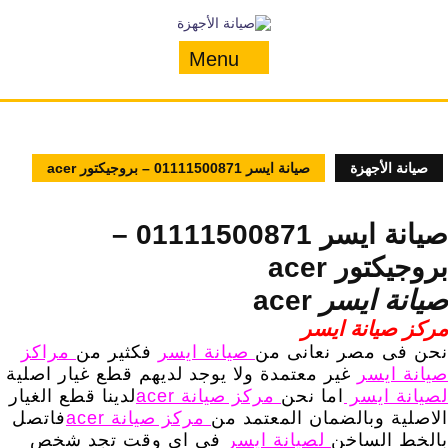
Ski
t
conten
Menu
صيانة الأجهزة
صيانة ايسر 01111500871 – بروجيكتور acer
صيانة ايسر 01111500871 –
بروجيكتور acer
صيانة
ايسر
acer
مركز صيانة ايسر
نحن فى مصر نعانى من
صيانة ايسر
فكثير من
مراكز
صيانة ايسر
غير معتمدة ولا يوجد لديهم قطع غيار اصلية
لصيانة ايسر
اما نحن
مركز صيانة acer
لدينا قطع الغيار
الاصلية وبالضمان المعتمد من
مركز صيانة acer
فاتصل
بالخط الساخن
لصيانة ايسر
فى اى وقت تجد شخص