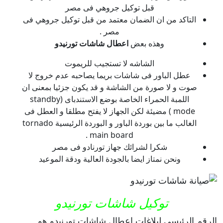
قبل توكيل جروهي فى مصر
التاكد من ان الضمان معتمد من قبل توكيل جروهي فى
مصر .
وهذه بعض
اعطال شاشات تورنيدو
الشاشه لا تستجيب للريموت
عطل الباور فى شاشات بريما يصاحبه عدم خروج لا
صوت و لا صورة من الشاشة و قد يكون جزئيا بمعنى ان
اللمبة الحمراء الخاصة بوضع الاستندباى (standby
mode ) مضيئة لكن الجهاز لا يفتح مطلقا و العطل فى
الغالب ما بين بوردة الباور و البوردة الرئيسية tornado
main board .
شكرا لشرائك جهاز تورنادو فى مصر
ونحن نمتاز ايضا بالجودة العالية ودقة الموعيد
توكيل شاشات تورنيدو
الرقم الرئيسى لبلاغات اعطال شاشات تورنيدو هو