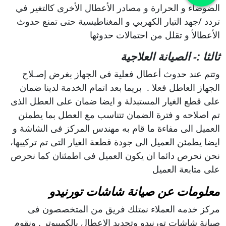
الضوضاء و الحرارة و مصادر الأعطال الأخرى كالتغير في
تردد /جهد التيار الكهربي و المغناطيسية حتى تمنع حدوث
الأعطالأ و تقلل من احتمالات حدوثها
ثالثا :- الصيانة العلاجية
وتتم عند حدوث أعطال فعلية في الجهاز بغرض إصـلاح
الجهاز العاطل فعلا . بريما بعد اتمام الخدمة لدينا ضمان
على قطع الغيار المستبدلة و ايضا ضمان على العطل الذى
تم اصلاحه و فترة الضمان تتناسب مع العطل بما يطمئن
العميل الى مفاءة ما قام به مهندس المركز فى الشاشة و
ايضا يطمئن العميل الى جودة قطعة الغيار التى تم تركيبها،
نحن نحرص دائما ان يكون العميل فى اطمئنان كما نحرص
على متابعة العميل
معلومات عن صيانة شاشات تورنيدو
مركز خدمه العملاء نمتلك فريق من المتخصصون فى
صيانة شاشات تورنيدو وتحديد الاعطال بالكمبيوتر . ونقوم