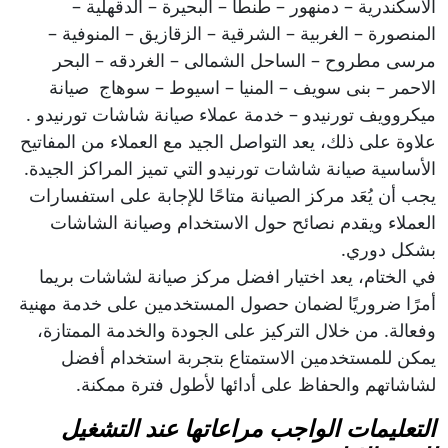
الاسكندرية – دمنهور – طنطا – البحيرة – الدقهلية –
المنصورة – الغربية – الشرقية – الزقازيق – المنوفية –
مرسى مطروح – الساحل الشمالى – الغردقه – البحر
الاحمر – بنى سويف – المنيا – اسيوط – سوهاج صيانة
ميكروويف تورنيدو – خدمة عملاء صيانة شاشات تورنيدو .
علاوة على ذلك، يعد التواصل الجيد مع العملاء من المفاتيح
الأساسية صيانة شاشات تورنيدو التي تميز المراكز الجيدة.
يجب أن يُعَد مركز الصيانة متاحًا للإجابة على استفسارات
العملاء ويقدم نصائح حول الاستخدام وصيانة الشاشات
بشكل دوري.
في الختام، يعد اختيار افضل مركز صيانة لشاشات بريما
أمرًا ضروريًا لضمان حصول المستخدمين على خدمة مهنية
وفعالة. من خلال التركيز على الجودة والخدمة الممتازة،
يمكن للمستخدمين الاستمتاع بتجربة استخدام أفضل
لشاشاتهم والحفاظ على أدائها لأطول فترة ممكنة.
التعليمات الواجب مراعاتها عند التشغيل