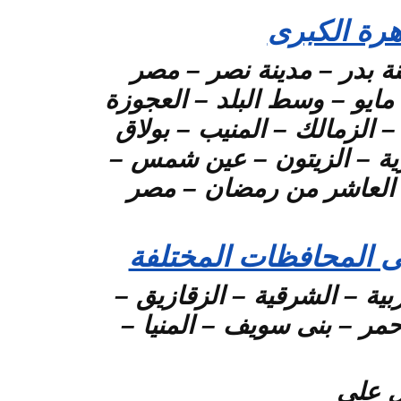
هرة الكبرى
نة بدر – مدينة نصر – مصر
الجديدة – العباسية – المعادى – دار السلام – البساتين – حلوان – 15 مايو – وسط البلد – العجوزة
– الزمالك – المنيب – بولاق
طرية – الزيتون – عين شمس –
– العاشر من رمضان – مصر
ى المحافظات المختلفة
بية – الشرقية – الزقازيق –
مر – بنى سويف – المنيا –
 على