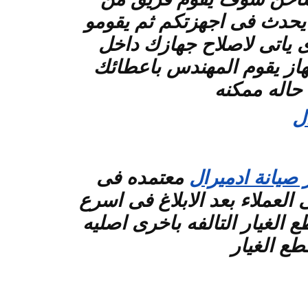
ي يحدث فى اجهزتكم ثم يقومو
ى ياتى لاصلاح جهازك داخل
جهاز يقوم المهندس باعطائك
حاله ممكنه
ل
 صيانة ادميرال
معتمده فى
لعملاء بعد الابلاغ فى اسرع
لغيار التالفه باخرى اصليه