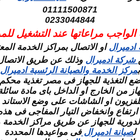
01111500871
0233044844
 الواجب مراعاتها عند التشغيل للمر
ادميرال
او الاتصال بمراكز الخدمة المع
شركة ادميرال
وذلك عن طريق الاتصال 
ب
مركز الخدمة والصيانة الرئسية ادميرال
ع التغذية للجهاز فى مصر تغذية محكم 
ز من الخارج او الداخل باى مادة سائلة
لفزيون او الشاشات على وضع الاستاند ب
رتفاع وانخفاض التيار المفاجى فى هذه 
دورية للجهاز عن طريق مراكز الخدمة وا
ل
صيانة ادميرال
فى مواعيدها المحددة