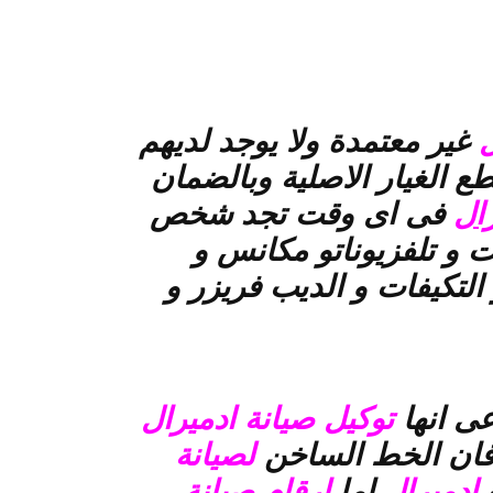
ل
غير معتمدة ولا يوجد لديهم
طع الغيار الاصلية وبالضمان
ال
فى اى وقت تجد شخص
و تلفزيوناتو مكانس و
التكيفات و الديب فريزر و
ى انها
توكيل صيانة ادميرال
فان الخط الساخن
لصيانة
ت
ادميرال
اما
ارقام صيانة