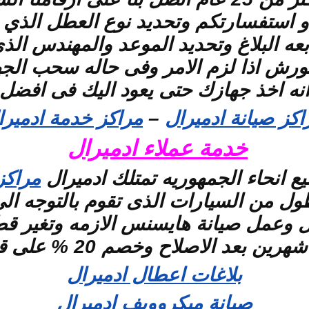
م و استفسارتكم وتحديد نوع العطل الذ
بعه البلاغ وتحديد الموعد والمهندس الذ
الورش اذا لزم الامر وفى حاله سحب ال
انه اخذ جهازك حتى يعود اليك فى افضل 
اكز صيانة ادميرال
–
مراكز خدمة ادميرا
خدمة عملاء ادميرال
 انحاء الجمهوريه تمتلك ادميرال
مراكز
 من السيارات الذى تقوم بالتوجه الى ا
وعمل صيانة هايسنس الازمه وتغير قطع ا
بعد الاصلاح وخصم 20 % على قطع الغيار
بلاغات اعطال ادميرال
صيانة ميكروويف ادميرال