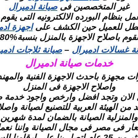
غير المتخصصين فى
صيانة ادميرال
مل بنظام البورده الالكترونيه التى يقوم ا
عطل للعميل حين الكشف على
اجهزة ادم
قوم باصلاح الاجهزة بالمنزل بنسبة%80
ة غسالات ادميرال
–
صيانة ثلاجات ادمي
خدمات صيانة ادميرال
رات مجهزة باحدث الاجهزة الفنية والمهن
واصلاح الاجهزة فى المنزل
ل الان وتجد افضل وارخص واجود خدمة 
 الهيئة العربية للتصنيع لصيانة واصلاح
والمنزلية الصيانة بالضمان لمدة شهرين
عار فى مصر فى مجال الصيانة واننا نع
المنزلية والاليكترونية منذ اكثر من 25 عام اتصل