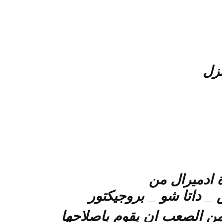
زل
 ادميرال من
 داتا شو _ بروجيكتور
ن الصعب ان يقوم باصلاحها