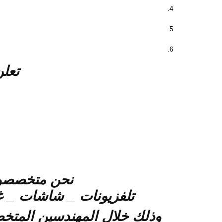
تعل
نحن متخصصون 
تلفزيونات _ شاشات _ غ
وذلك خلال المهندسين المت