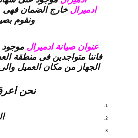
ادميرال
خارج الضمان فهى م
ونقوم بصي
عنوان صيانة ادميرال
موجود 
فاننا متواجدين فى منطقة الع
الجهاز من مكان العميل وال
نحن اعر
ال