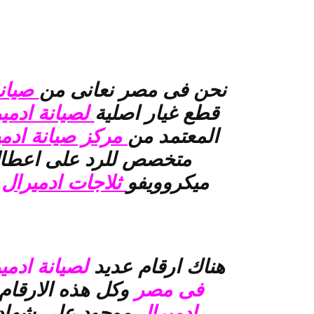
نحن فى مصر نعانى من
صيانة
قطع غيار اصلية
لصيانة ادمي
المعتمد من
مركز صيانة ادم
متخصص للرد على اعطا
ميكروويفو
ثلاجات ادميرال
هناك ارقام عديد
لصيانة ادمي
فى مصر
وكل هذه الارقا
ادميرال
موجود على شهادة