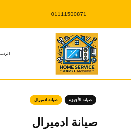
Ski
t
01111500871
conten
الرئسي
صيانة الأجهزة
صيانة ادميرال
صيانة ادميرال