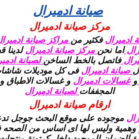
صيانة ادميرال
مركز صيانة ادميرال
 ادميرال
فكثير من
مراكز صيانة ادميرا
رال
اما نحن
مركز صيانة ادميرال
لدينا ق
يرال
فاتصل بالخط الساخن
لصيانة ادمير
ل
صيانة ادميرال
فى كل موديلات شاشات 
و
غسالات ادميرال
و غسالات الاطباق و 
المجففات
لصيانة ادميرال
ارقام صيانة ادميرال
رال
موجوده على موقع البحث جوجل تدع
م وهمية وليس لها اى اساس من الصحه 
 الضمان الموجود داخل كرتونة منتجا