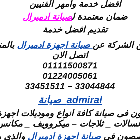
افضل خدمة وامهر الفنيين
ضمان معتمدة ل
صيانة ادميرال
تقديم افضل خدمة
ن الشركة عن
صيانة اجهزة ادميرال
بالمن
اتصل الان
01111500871
01224005061
33044844 – 33451511
admiral صيانة
فى صيانة كافة انواع وموديلات اجهزة
سالات _ ثلاجات – ميكروويف _ مكانس _
خصصون فى
صيانة اجهزة ادميرال
والذى م