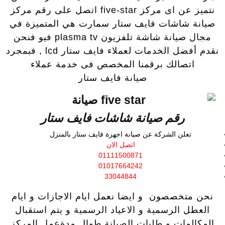
نتميز عن اى مركز five-star اتصل على رقم مركز
صيانة شاشات فايف ستار سمارت هي المتميزة في
مجال صيانة شاشة تلفزيون plasma tv فيو فنحن
نقدم أفضل الخدمات لعملاء فايف ستار lcd , فبمجرد
اتصالك برقمنا المخصص فى خدمة عملاء
صيانة فايف ستار
رقم صيانة شاشات فايف ستار
تعلن الشركة عن صيانة اجهزة فايف ستار بالمنزل
اتصل الان
01111500871
01017664242
33044844
نحن متخصصون و ايضا نعمل ايام الاجازات و ايام
العطل الرسمية و الاعياد الرسمية و يتم استقبال
المكالمات و طلبات الصيانة طوال مدةعمل المركز