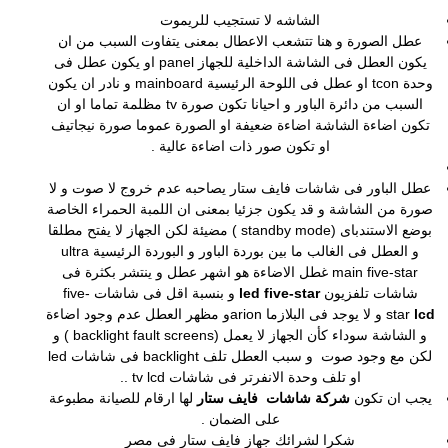
الشاشه لا تستجيب للريموت
عطل الصورة و هنا تتشعب الاعطال بمعنى يتفاوت السبب من ان
يكون العطل فى الشاشة الداخلية للجهاز panel او يكون عطل فى
وحدة tcon او عطل فى اللوحة الرئيسية mainboard و نادر ان يكون
السبب من دائرة الباور و احيانا تكون صورة tv مظلمة تماما او ان
تكون اضاءة الشاشة اضاءة ضعيفة او الصورة عموما صورة نيجاتيف
او تكون صور ذات اضاءة عالية .
عطل الباور فى شاشات فايف ستار يصاحبه عدم خروج لا صوت و لا
صورة من الشاشة و قد يكون جزئيا بمعنى ان اللمبة الحمراء الخاصة
بوضع الاستندباى (standby mode ) مضيئة لكن الجهاز لا يفتح مطلقا
و العطل فى الغالب ما بين بوردة الباور و البوردة الرئيسية ultra
main five-star غطل الاضاءة هو اشهر عطل و ينتشر بكثرة فى
شاشات تلفزيون
led five-star
و بنسبة اقل فى شاشات five-
lcd
star
و لا يوجد فى البلازما arionو مظهر العطل عدم وجود اضاءة
و الشاشة سوداء كأن الجهاز لا يعمل (backlight fault screens ) و
لكن مع وجود صوت و سبب العطل تلف backlight فى شاشات led
او تلف وحدة الانفرتر فى شاشات tv lcd ..
يجب ان تكون
شركة شاشات فايف ستار
لها ارقام للصيانة مطبوعة
على الضمان .
شكرا لشرائك جهاز فايف ستار فى مصر