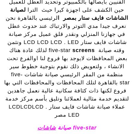
الفنيين بايصالها بالكمبيوتر وتحديد العطل للعميل
حين الكشف على اجهزة كيرا حيث الترا
لصيانة
الشاشات فايف ستار بمصر ا
لرئيسي بالقاهرة نحن
نعرف جيدا مدي التوتر والارتباك عند حدوث عطل
في جهازنا المنزلي ونقدر قلق عميل مركز صيانة
شاشات فايف ستار LCD LCD LCD . LED ونثمن
وقته صيانة five-star
screens
لذلك عادة هناك
بعض المحافظات لايوجد بها فروع لنا اوالفرع تحت
الانشاء ، ولتعويض ذلك نقوم بتوجية خطوط سير
منظمة من المقر الرئيسي صيانة شاشات five-
star بالقاهرة لتلك المحافظات والمحافظات التي بها
فروع لكنها ذات كثافة سكانية عالية نعمل جاهدين
لتقديم خدمة مثالية لعملائنا وتليق بأسم مركز خدمة
عملاء صيانة شاشات فايف ستار LCDLCDLCD .
LED مصر
five-star صيانة
شاشات