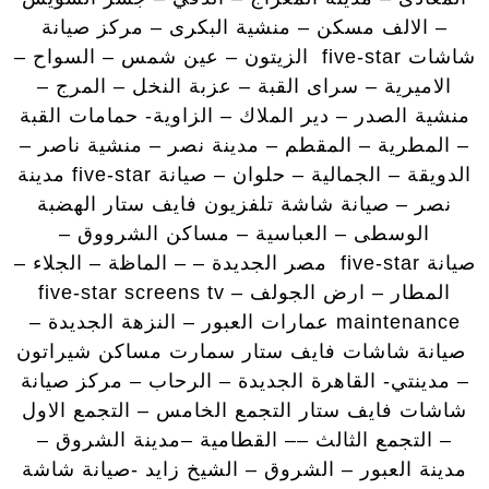
– الالف مسكن – منشية البكرى – مركز صيانة
شاشات five-star الزيتون – عين شمس – السواح –
الاميرية – سراى القبة – عزبة النخل – المرج –
منشية الصدر – دير الملاك – الزاوية- حمامات القبة
– المطرية – المقطم – مدينة نصر – منشية ناصر –
الدويقة – الجمالية – حلوان – صيانة five-star مدينة
نصر – صيانة شاشة تلفزيون فايف ستار الهضبة
الوسطى – العباسية – مساكن الشرووق –
صيانة five-star مصر الجديدة – – الماظة – الجلاء –
المطار – ارض الجولف – five-star screens tv
maintenance عمارات العبور – النزهة الجديدة –
صيانة شاشات فايف ستار سمارت مساكن شيراتون
– مدينتي- القاهرة الجديدة – الرحاب – مركز صيانة
شاشات فايف ستار التجمع الخامس – التجمع الاول
– التجمع الثالث –– القطامية –مدينة الشروق –
مدينة العبور – الشروق – الشيخ زايد -صيانة شاشة