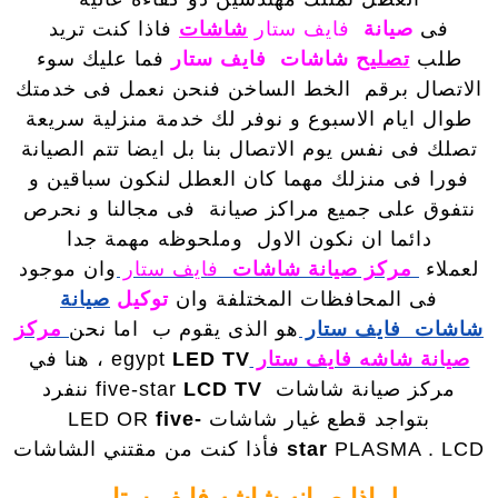
فى
صيانة
فايف ستار
شاشات
فاذا كنت تريد
طلب
تصليح
شاشات فايف ستار
فما عليك سوء
الاتصال برقم الخط الساخن فنحن نعمل فى خدمتك
طوال ايام الاسبوع و نوفر لك خدمة منزلية سريعة
تصلك فى نفس يوم الاتصال بنا بل ايضا تتم الصيانة
فورا فى منزلك مهما كان العطل لنكون سباقين و
نتفوق على جميع مراكز صيانة فى مجالنا و نحرص
دائما ان نكون الاول وملحوظه مهمة جدا
لعملاء
مركز صيانة شاشات
فايف ستار
وان موجود
فى المحافظات المختلفة وان
توكيل
صيانة
شاشات فايف ستار
هو الذى يقوم ب
اما نحن
مركز
صيانة شاشه فايف ستار
LED TV
egypt
، هنا في
مركز صيانة شاشات five-star
LCD TV
ننفرد
بتواجد قطع غيار شاشات LED OR
five-
PLASMA . LCD فأذا كنت من مقتني الشاشات
star