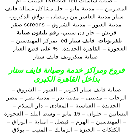
– صيانة شاشات five-star led المنيب – ام
المصريين –– مدينة مايو – حل مشاكل غسالة فايف
ستار مدينة العاشر من رمضان – بولاق الدكرور-
مدينة العبور – مدينة الشروق – screens صقر
قريش – جار دن سيتي-
رقم تليفون صيانة
تلفزيونات فايف ستار
led بمركز المهندسين –
العجوزة – القاهرة الجديدة. % على قطع الغيار
–
صيانة ميكرويف فايف ستار
فروع ومراكز خدمة وصيانة فايف ستار
بداخل القاهرة الكبرى
صيانة فايف ستار اكتوبر – العبور – الشروق –
الرحاب – مدينتى – مدينة بدر – مدينة نصر – مصر
الجديدة – العباسية – المعادى – دار السلام –
البساتين – حلوان – 15 مايو – وسط البلد – العجوزة
– المهندسين – الهرم – فيصل – امبابة – الوراق –
الكتكات – الجيزة – الزمالك – المنيب – بولاق