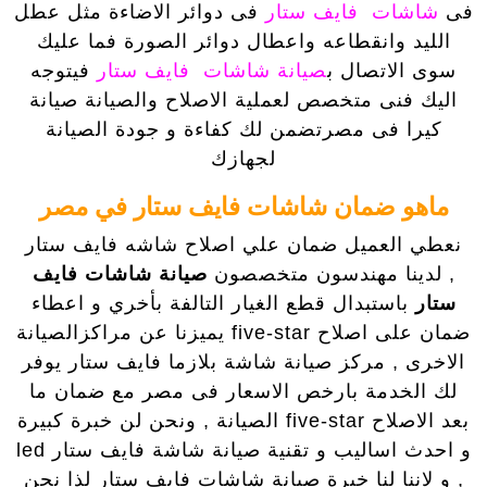
فى
شاشات فايف ستار
فى دوائر الاضاءة مثل عطل
الليد وانقطاعه واعطال دوائر الصورة فما عليك
سوى الاتصال ب
صيانة شاشات فايف ستار
فيتوجه
اليك فنى متخصص لعملية الاصلاح والصيانة صيانة
كيرا فى مصرتضمن لك كفاءة و جودة الصيانة
لجهازك
ماهو ضمان شاشات فايف ستار في مصر
نعطي العميل ضمان علي اصلاح شاشه فايف ستار
, لدينا مهندسون متخصصون
صيانة شاشات فايف
ستار
باستبدال قطع الغيار التالفة بأخري و اعطاء
ضمان على اصلاح five-star يميزنا عن مراكزالصيانة
الاخرى , مركز صيانة شاشة بلازما فايف ستار يوفر
لك الخدمة بارخص الاسعار فى مصر مع ضمان ما
بعد الاصلاح five-star الصيانة , ونحن لن خبرة كبيرة
و احدث اساليب و تقنية صيانة شاشة فايف ستار led
, و لاننا لنا خبرة صيانة شاشات فايف ستار لذا نحن