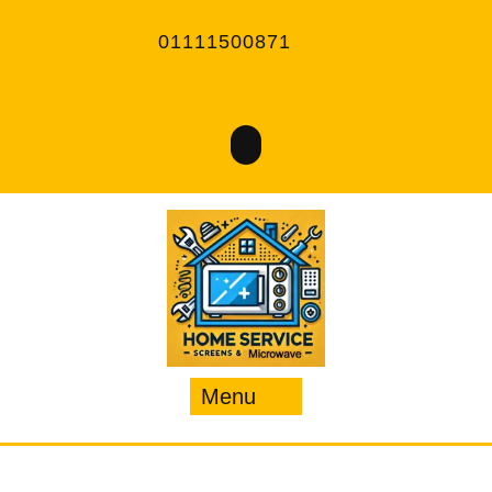
Ski
t
01111500871
conten
Menu
Menu