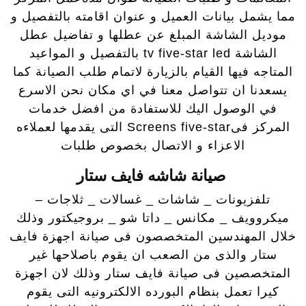
مما يشمل بيانات العميل و عنوان اقامته بالتفصيل و
موديل الشاشة المبلغ عن عطلها و تفاضيل عطل
الشاشة tv five-star led بالتفصيل و المواعيد
المتاجه فيها القيام بالزيارة لاتمام طلب الصيانة كما
يسعدنا ان تتواصل معنا في اي مكان نحن الاسرع
في الوصول اليك للاستفادة من افضل خدمات
المركز فىScreens five-star التى يقدمها لعملاءه
الاعزاء و الاتصال بخصوص طلبات
صيانة شاشه فايف ستار
تلفزيونات _ شاشات _ غسالات _ ثلاجات –
ميكروويف _ مكانس _ داتا شو _ بروجيكتور وذلك
خلال المهندسين المتخصصون فى صيانة اجهزة فايف
ستار والذى من الصعب ان يقوم باصلاحها غير
المتخصصين فى صيانة فايف ستار وذلك لان اجهزة
كيرا تعمل بنظام البورده الالكترونيه التى يقوم