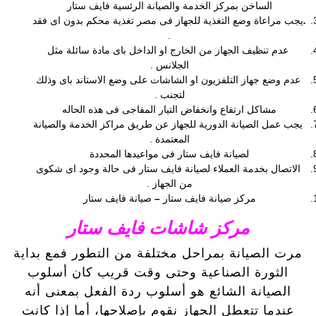
الساخن بمركز الخدمة والصيانة الرئسية فايف ستار
.
يجب مراعاة وضع التغذية للجهاز فى مصر تغذية محكم بدون اى فقد
.
عدم تنظيف الجهاز من الخارج او الداخل باى مادة سائلة مثل
الجلانس .
عدم وضع جهاز التلفزيون او الشاشات على وضع الاستاند باى وذلك
لتجنب .
مشاكل ارتفاع وانخفاض التيار المفاجى فى هذه الحاله
يجب عمل الصيانة الدورية للجهاز عن طريق مراكز الخدمة والصيانة
المعتمدة .
لصيانة فايف ستار فى مواعيدها المحددة
الاتصال بخدمة العملاء لصيانة فايف ستار فى حالة وجود اى شكوى
من الجهاز .
مركز صيانة فايف ستار
–
صيانة فايف ستار
مركز شاشات فايف ستار
مرت الصيانة بمراحل مختلفة من التطور فمع بداية
الثورة الصناعية وحتى وقت قريب كان أسلوب
الصيانة الشائع هو أسلوب ردة الفعل بمعنى أنه
عندما تتعطل الجهاز نقوم بإصلاحها، أما إذا كانت