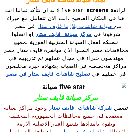
لماذا صيانه شاشه فايف ستار
الرائعة five-star
screens
لا بد ان تتأكد تماما انت
هنا في المكان الصحيح .انت الان تتعامل مع خبراء
من
صيانة شاشات بلازما فايف ستار
في مصر ،
شرفونا في
مركز صيانة فايف ستار
او اتصلوا
نصلكم لعمل الصيانة المنزلية الفورية بجميع
محافظات مصر اتصلوا الان مباشرة فايف ستار مصر
مهندسون خبراء في مجال عملهم تم تدريبهم في
مراكز متخصصة فى للصيانه بشهاده خبرة مخلصون
في عملهم في
تصليح شاشات فايف ستار في مصر
مركز صيانة فايف ستار
تضمن
شركة شاشات فايف ستار
وجود مراكز صيانة
معتمدة فى جميع محافظات الجمهورية المختلفة
وتقوم بامدادها بقطع الغيار الاصليه الازمة
لاعطال
شاشات فايف ستار
سواء داخل الضمان او