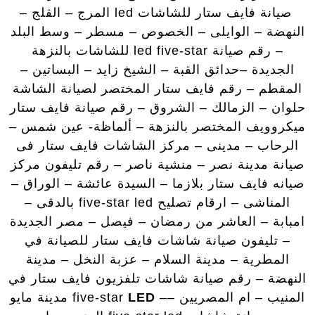
صيانة فايف ستار للشاشات led المرج – القلج –
النهضة – الوايلى – الخصوص – مسطر – وسط البلد
– رقم صيانة led five-star للشاشات بالنزهة
الجديدة –حدائق القبة – الشيخ زايد – البساتين –
المقطم – رقم فايف ستار المختصر لصيانة الشاشة
حلوان – الزمالك – الشروق – رقم صيانة فايف ستار
ميكروويف المختصر بالنزهة – ألماظة- عين شمس –
الرحاب – مدينى – مركز الشاشات فايف ستار فى
صيانة مدينة نصر – منشية ناصر – رقم تليفون مركز
صيانه فايف ستار بلازما – السيدة عائشة – الوراق –
المناشى – ارقام تصليح five-star led بالدقى –
امبابة – العاشر من رمضان – فيصل – مصر الجديدة
– تليفون صيانة شاشات فايف ستار للصيانة في
المطرية – مدينة السلام – عزبة النخل – مدينة
النهضة – رقم صيانة شاشات تلفزيون فايف ستار في
المنيب – ام المصريين –– five-star
LED
مدينة مايو