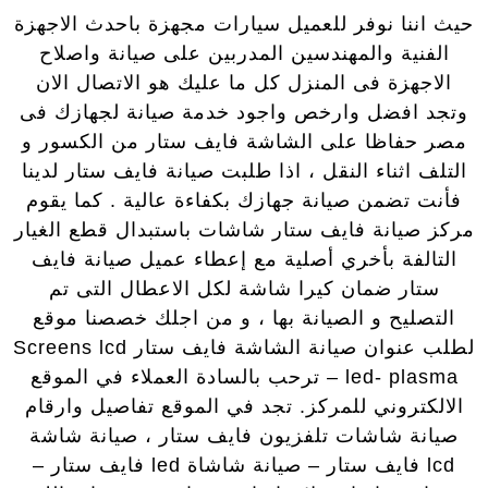
حيث اننا نوفر للعميل سيارات مجهزة باحدث الاجهزة
الفنية والمهندسين المدربين على صيانة واصلاح
الاجهزة فى المنزل كل ما عليك هو الاتصال الان
وتجد افضل وارخص واجود خدمة صيانة لجهازك فى
مصر حفاظا على الشاشة فايف ستار من الكسور و
التلف اثناء النقل ، اذا طلبت صيانة فايف ستار لدينا
فأنت تضمن صيانة جهازك بكفاءة عالية . كما يقوم
مركز صيانة فايف ستار شاشات باستبدال قطع الغيار
التالفة بأخري أصلية مع إعطاء عميل صيانة فايف
ستار ضمان كيرا شاشة لكل الاعطال التى تم
التصليح و الصيانة بها ، و من اجلك خصصنا موقع
لطلب عنوان صيانة الشاشة فايف ستار Screens lcd
– led- plasma ترحب بالسادة العملاء في الموقع
الالكتروني للمركز. تجد في الموقع تفاصيل وارقام
صيانة شاشات تلفزيون فايف ستار ، صيانة شاشة
lcd فايف ستار – صيانة شاشاة led فايف ستار –