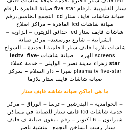
led فايف ستار الجيزة ،خدمة عملاء شاشات فايف
ستار القليوبية ،ارقام five-star صيانة القاهرة ،ارقام
صيانة شاشات فايف ستار lcd التجمع الخامس،رقم
صيانة شاشات lcd القاهرة – مراكز اصلاح
شاشات فايف ستار led حدائق الزيتون – الزاوية –
الشرابية – شارع بورسعيد– مركز صيانة
شاشات بلازما فايف ستار الحلمية الجديدة – السواح
– screens الهرم – صيانة شاشات
ledtv five-
star
زهراء مدينة نصر – الوايلى – خدمة عملاء
plasma tv five-star شبرا – دار السلام – بمركز
صيانة شاشات فايف ستار بلازما
ما هي اماكن صيانه شاشه فايف ستار
– الحوامدية – البدرشين – ترسا – الوراق – مركز
خدمة شاشات lcd فايف ستار للصيانة في مساكن
شيراتون – 6 اكتوبر – رقم تليفون صيانة ف فايف
ستار رست الساخن التجمع– منشية ناصر –