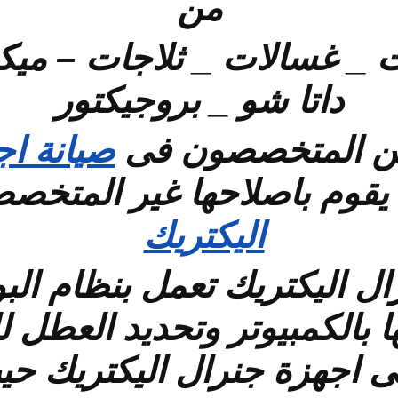
من
 _ غسالات _ ثلاجات – مي
داتا شو _ بروجيكتور
ين المتخصصون فى
صيانة اج
يقوم باصلاحها غير المتخص
اليكتريك
 اليكتريك تعمل بنظام البور
لها بالكمبيوتر وتحديد العطل
ى اجهزة جنرال اليكتريك حي