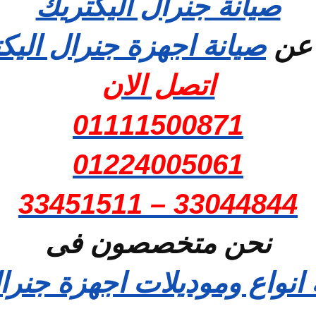
صيانة جنرال اليكتريك
 عن
صيانة اجهزة جنرال اليك
اتصل الان
01111500871
01224005061
33044844 – 33451511
نحن متخصصون فى
انواع وموديلات اجهزة جنرا