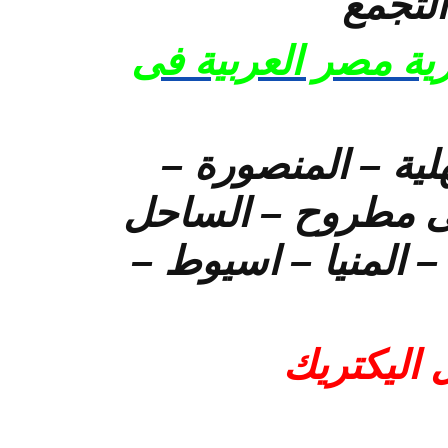
لتجمع
ية مصر العربية فى
لية – المنصورة –
رسى مطروح – الساحل
– المنيا – اسيوط –
 اليكتريك