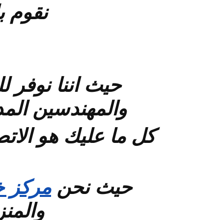
نقوم ب
حيث اننا نوفر ل
والمهندسين المد
كل ما عليك هو الات
حيث نحن
مركز خ
والمنز