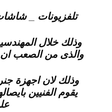
تلفزيونات _ شاشات
وذلك خلال المهندس
والذى من الصعب ان 
وذلك لان اجهزة جنرال
يقوم الفنيين بايصا
عل