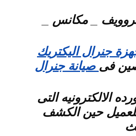
كروويف _ مكانس _
هزة جنرال اليكتريك
صين فى
صيانة جنرال
ده الالكترونيه التى
 للعميل حين الكشف
ث