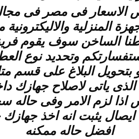
ص الاسعار فى مصر فى مجال 
نا الساخن سوف يقوم فريق م
استفسارتكم وتحديد نوع الع
بتحويل البلاغ على قسم متاب
لذى ياتى لاصلاح جهازك داخ
ش اذا لزم الامر وفى حاله س
يصال يثبت انه اخذ جهازك 
افضل حاله ممكنه