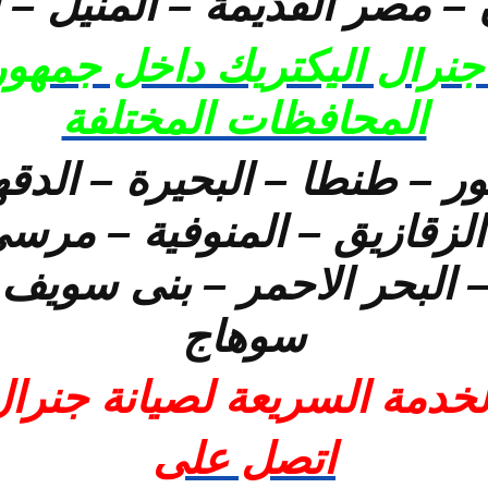
– مصر القديمة – المنيل – ا
جنرال اليكتريك داخل جمهور
المحافظات المختلفة
ور – طنطا – البحيرة – الدقه
 الزقازيق – المنوفية – م
 البحر الاحمر – بنى سويف 
سوهاج
لخدمة السريعة لصيانة جنرال
اتصل على