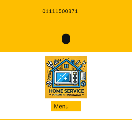
Ski
t
01111500871
conten
Menu
Menu