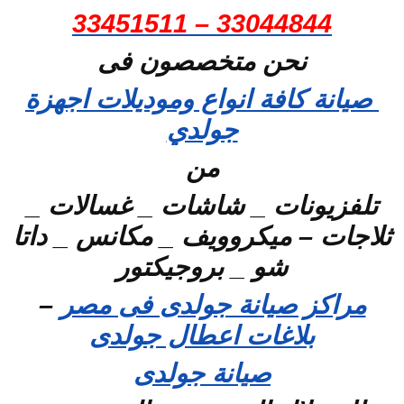
33044844 – 33451511
نحن متخصصون فى
صيانة كافة انواع وموديلات اجهزة
جولدي
من
تلفزيونات _ شاشات _ غسالات _
ثلاجات – ميكروويف _ مكانس _ داتا
شو _ بروجيكتور
مراكز صيانة جولدى فى مصر
–
بلاغات اعطال جولدى
صيانة جولدى