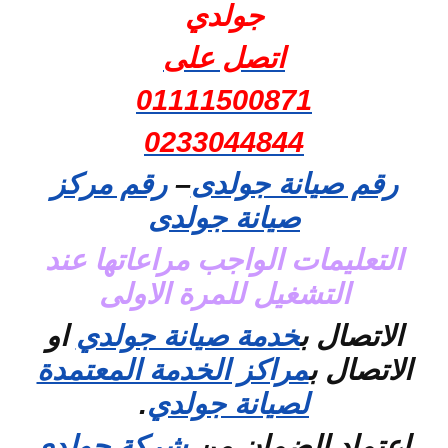
جولدي
اتصل على
01111500871
0233044844
رقم صيانة جولدى
–
رقم مركز
صيانة جولدى
التعليمات الواجب مراعاتها عند
التشغيل للمرة الاولى
الاتصال ب
خدمة صيانة جولدي
او
الاتصال ب
مراكز الخدمة المعتمدة
لصيانة جولدي
.
اعتماد الضمان من
شركة جولدي