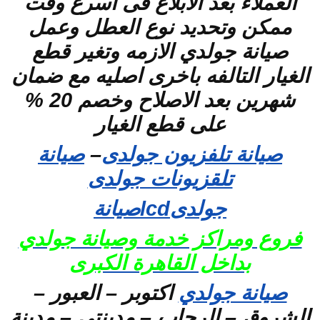
العملاء بعد الابلاغ فى اسرع وقت
ممكن وتحديد نوع العطل وعمل
صيانة جولدي الازمه وتغير قطع
الغيار التالفه باخرى اصليه مع ضمان
شهرين بعد الاصلاح وخصم 20 %
على قطع الغيار
صيانة تلفزيون جولدى
–
صيانة
تلقزيونات جولدى
جولدىlcdصيانة
فروع ومراكز خدمة وصيانة جولدي
بداخل القاهرة الكبرى
صيانة جولدي
اكتوبر – العبور –
الشروق – الرحاب – مدينتى – مدينة