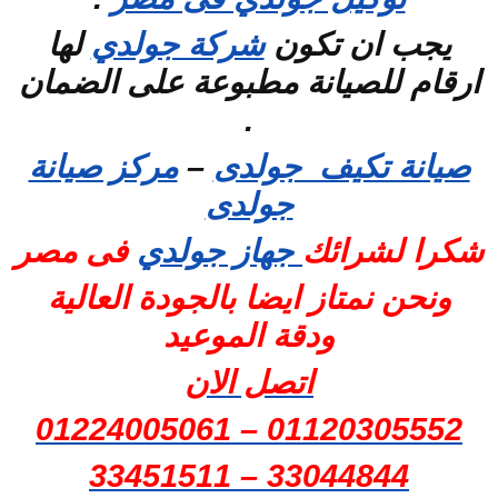
يجب ان تكون
شركة جولدي
لها
ارقام للصيانة مطبوعة على الضمان
.
صيانة تكيف جولدى
–
مركز صيانة
جولدى
شكرا لشرائك
جهاز جولدي
فى مصر
ونحن نمتاز ايضا بالجودة العالية
ودقة الموعيد
اتصل الان
01120305552 – 01224005061
33044844 – 33451511