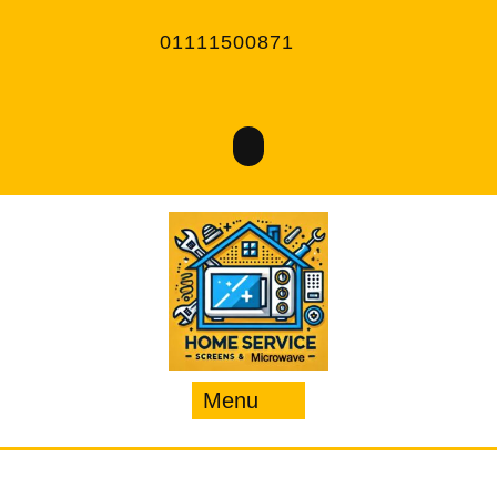
Ski
t
01111500871
conten
Menu
Menu