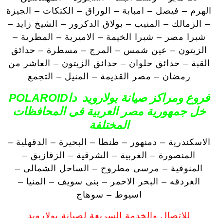
الهرم – فيصل – امبابة – الوراق – الكتكات – الجيزة
– الزمالك – المنيب – بولاق الدكرور – الشيخ زايد –
شبرا مصر – شبرا الخيمة – الاميرية – المطرية –
الزيتون – عين شمس – المرج – مسطرة – حدائق
القبة – حدائق حلوان – حدائق الزيتون – العاشر من
رمضان – مصر القديمة – المنيل – التجمع
فروع ومراكز صيانة بولارويد داPOLAROID
خل جمهورية مصر العربية فى المحافظات
المختلفة
الاسكندرية – دمنهور – طنطا – البحيرة – الدقهلية –
المنصورة – الغربية – الشرقية – الزقازيق –
المنوفية – مرسى مطروح – الساحل الشمالى –
الغردقه – البحر الاحمر – بنى سويف – المنيا –
اسيوط – سوهاج
للاتصال والخدمة السريعة لصيانة بولارويد