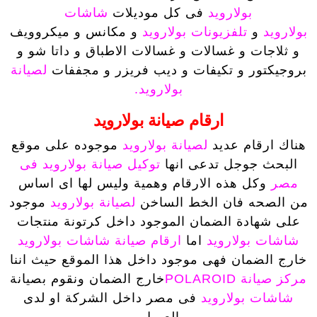
بولارويد
فى كل موديلات
شاشات
بولارويد
و
تلفزيونات بولارويد
و مكانس و ميكروويف
و ثلاجات و غسالات و غسالات الاطباق و داتا شو و
بروجيكتور و تكيفات و ديب فريزر و مجففات
لصيانة
بولارويد.
ارقام صيانة بولارويد
هناك ارقام عديد
لصيانة بولارويد
موجوده على موقع
البحث جوجل تدعى انها
توكيل صيانة بولارويد فى
مصر
وكل هذه الارقام وهمية وليس لها اى اساس
من الصحه فان الخط الساخن
لصيانة بولارويد
موجود
على شهادة الضمان الموجود داخل كرتونة منتجات
شاشات بولارويد
اما
ارقام صيانة شاشات بولارويد
خارج الضمان فهى موجود داخل هذا الموقع حيث اننا
مركز صيانة POLAROID
خارج الضمان ونقوم بصيانة
شاشات بولارويد
فى مصر داخل الشركة او لدى