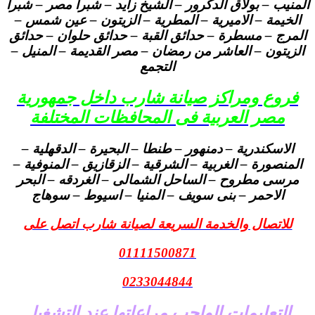
المنيب – بولاق الدكرور – الشيخ زايد – شبرا مصر – شبرا
الخيمة – الاميرية – المطرية – الزيتون – عين شمس –
المرج – مسطرة – حدائق القبة – حدائق حلوان – حدائق
الزيتون – العاشر من رمضان – مصر القديمة – المنيل –
التجمع
فروع ومراكز صيانة شارب داخل جمهورية
مصر العربية فى المحافظات المختلفة
الاسكندرية – دمنهور – طنطا – البحيرة – الدقهلية –
المنصورة – الغربية – الشرقية – الزقازيق – المنوفية –
مرسى مطروح – الساحل الشمالى – الغردقه – البحر
الاحمر – بنى سويف – المنيا – اسيوط – سوهاج
للاتصال والخدمة السريعة لصيانة شارب اتصل على
01111500871
0233044844
التعليمات الواجب مراعاتها عند التشغيل