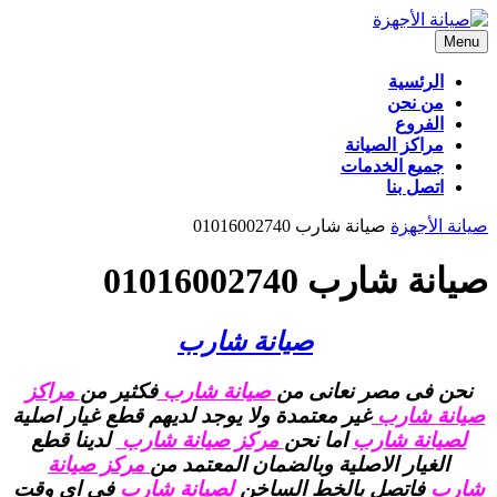
Skip
to
Menu
Menu
content
الرئسية
من نحن
الفروع
مراكز الصيانة
جميع الخدمات
اتصل بنا
CLOSE
صيانة الأجهزة
صيانة شارب 01016002740
BUTTON
صيانة شارب 01016002740
صيانة شارب
نحن فى مصر نعانى من
صيانة شارب
فكثير من
مراكز
صيانة شارب
غير معتمدة ولا يوجد لديهم قطع غيار اصلية
لصيانة شارب
اما نحن
مركز صيانة شارب
لدينا قطع
الغيار الاصلية وبالضمان المعتمد من
مركز صيانة
شارب
فاتصل بالخط الساخن
لصيانة شارب
فى اى وقت