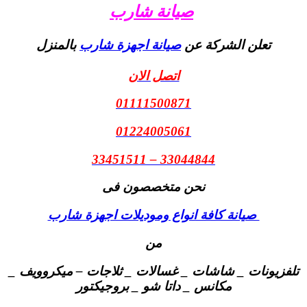
صيانة شارب
تعلن الشركة عن
صيانة اجهزة شارب
بالمنزل
اتصل الان
01111500871
01224005061
33044844 – 33451511
نحن متخصصون فى
صيانة كافة انواع وموديلات اجهزة شارب
من
تلفزيونات _ شاشات _ غسالات _ ثلاجات – ميكروويف _
مكانس _ داتا شو _ بروجيكتور