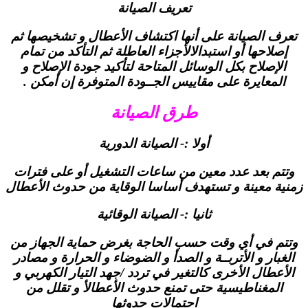
تعريف الصيانة
تعرف الصيانة على أنها اكتشاف الأعطال و تشخيصها ثم
إصلاحها أو استبدالالأجزاء العاطلة ثم التأكد من تمام
الإصلاح بكل الوسائل المتاحة لتأكيد جودة الإصلاح و
المعايرة على مقاييس الجــودة المتوفرة إن أمكن .
طرق الصيانة
أولا :- الصيانة الدورية
وتتم بعد عدد معين من ساعات التشغيل أو على فترات
زمنية معينة و تستهدف أساسا الوقاية من حدوث الأعطال
ثانيا :- الصيانة الوقائية
وتتم في أي وقت حسب الحاجة بغرض حماية الجهاز من
الغبار و الأتربــة و الصدأ و الضوضاء و الحرارة و مصادر
الأعطال الأخرى كالتغير في تردد /جهد التيار الكهربي و
المغناطيسية حتى تمنع حدوث الأعطالأ و تقلل من
احتمالات حدوثها