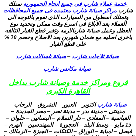
خدمة عملاء شارب فى جميع انحاء الجمهوريه
تمتلك
شارب
مراكز صيانة شارب معتمده فى جميع المحافظات
وتمتلك اسطول من السيارات الذى تقوم بالتوجه الى
العملاء بعد الابلاغ فى اسرع وقت ممكن وتحديد نوع
العطل وعمل صيانة شاربالازمه وتغير قطع الغيار التالفه
باخرى اصليه مع ضمان شهرين بعد الاصلاح وخصم 20 %
على قطع الغيار
صيانة ثلاجات شارب
–
صيانة غسالات شارب
صيانة مكانس شارب
فروع ومراكز خدمة وصيانة شارب بداخل
القاهرة الكبرى
صيانة شارب
اكتوبر – العبور – الشروق – الرحاب –
مدينتى – مدينة بدر – مدينة نصر – مصر الجديدة –
العباسية – المعادى – دار السلام – البساتين – حلوان –
15 مايو – وسط البلد – العجوزة – المهندسين – الهرم –
فيصل – امبابة – الوراق – الكتكات – الجيزة – الزمالك –