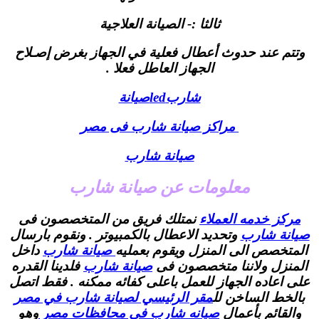
ثالثا :- الصيانة العلاجية
وتتم عند حدوث أعطال فعلية في الجهاز بغرض إصـلاح
الجهاز العاطل فعلا .
شاربledصيانة
مراكز صيانة شارب فى مصر
صيانة شارب
معلومات عن صيانة شارب
مركز خدمه العملاء
نمتلك فريق من المتخصصون فى
صيانة شارب
وتحديد الاعطال بالكمبيوتر . ونقوم بارسال
المتخصص الى المنزل ويقوم بعمليه
صيانة شارب
داخل
المنزل ولاننا متخصصون فى
صيانة شارب
فلدينا القدره
على اعاده الجهاز للعمل باعلى كفائه ممكنه . فقط اتصل
بالخط الساخن لل
مقر الرئيسي لصيانة شارب في مصر
والقائم بأعمال
صيانه شارب في محافظات مصر
وهو