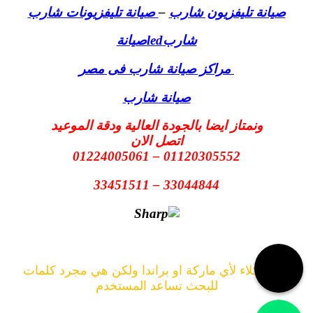
صيانة تليفزيون شارب
–
صيانة تليفزيونات شارب
شاربledصيانة
مراكز صيانة شارب فى مصر
صيانة شارب
ونمتاز ايضا بالجودة العالية ودقة الموعيد
اتصل الان
01120305552 – 01224005061
33044844 – 33451511
لسنا وكلاء لأي ماركة او براندا ولكن هي مجرد كلمات
للبحث تساعد المستخدم