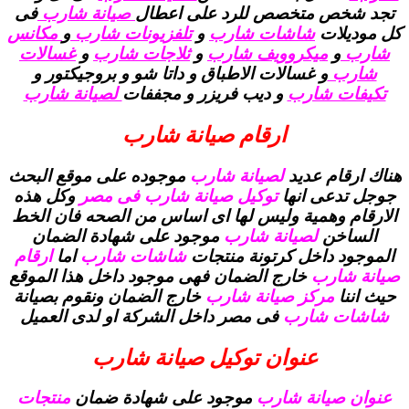
تجد شخص متخصص للرد على اعطال
صيانة شارب
فى
كل موديلات
شاشات شارب
و
تلفزيونات شارب
و
مكانس
شارب
و
ميكروويف شارب
و
ثلاجات شارب
و
غسالات
شارب
و غسالات الاطباق و داتا شو و بروجيكتور و
تكيفات شارب
و ديب فريزر و مجففات
لصيانة شارب
ارقام صيانة شارب
هناك ارقام عديد
لصيانة شارب
موجوده على موقع البحث
جوجل تدعى انها
توكيل صيانة شارب فى مصر
وكل هذه
الارقام وهمية وليس لها اى اساس من الصحه فان الخط
الساخن
لصيانة شارب
موجود على شهادة الضمان
الموجود داخل كرتونة منتجات
شاشات شارب
اما
ارقام
صيانة شارب
خارج الضمان فهى موجود داخل هذا الموقع
حيث اننا
مركز صيانة شارب
خارج الضمان ونقوم بصيانة
شاشات شارب
فى مصر داخل الشركة او لدى العميل
عنوان توكيل صيانة شارب
عنوان صيانة شارب
موجود على شهادة ضمان
منتجات