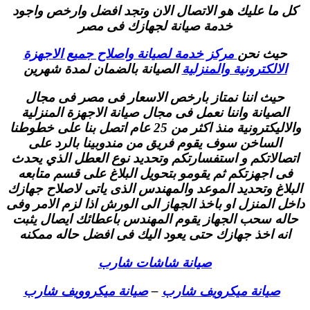
كل ما عليك هو الاتصال الان وتجد افضل وارخص واجود
خدمة صيانة لجهازك فى مصر
حيث نحن
مركز خدمة لصيانة واصلاح جميع الاجهزة
الالكترونية والمنزلية
الصيانة بالضمان لمدة شهرين
حيث اننا نمتاز بارخص الاسعار فى مصر فى مجال
الصيانة واننا نعمل فى مجال صيانة الاجهزة المنزلية
والاليكترونية منذ اكثر من 25 عام اتصل بنا على خطوطنا
الساخن سوف يقوم فريق من مندوبينا بالرد على
اتصالاتكم و استفسارتكم وتحديد نوع العطل الذي يحدث
فى اجهزتكم ثم يقومو بتحويل البلاغ على قسم متابعه
البلاغ وتحديد الموعد والمهندس الذى ياتى لاصلاح جهازك
داخل المنزل او باخذ الجهاز الى الورش اذا لزم الامر وفى
حاله سحب الجهاز يقوم المهندس باعطائك ايصال يثبت
انه اخذ جهازك حتى يعود اليك فى افضل حاله ممكنه
صيانة شاشات شارب
صيانة ميكرويف شارب
–
صيانة ميكروويف شارب