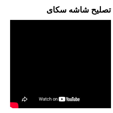
تصليح شاشه سكاى