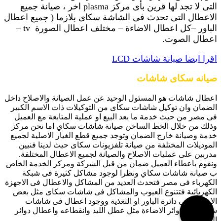
التى لا تجد لها قرين بأى مركز plasma اخر ، صيانة جميع
الاعطال التى تحدث فى الشاشة سكاى بلازما ( جميع اعطال
الباور –كل اعطال الاضاءة – مختلف اعطال الصورة tv –
اعطال الصوت.
اقرا ايضا صيانة شاشات LCD
صيانه سكاى شاشات
اعطال شاشات هو المسئول الوحيد عن عمل الصيانة والاصلاح داخل
الضمان وان توكيل شاشات سكاى من التوكيلات ذات الاسم الكبير
فى مصر من حيث خدمة ما بعد البيع او عملية المتابعة مع العميل
وذلك من خلال الخط الساخن صيانة شاشات سكاي اما نحن مركز
خدمة وصيانة خارج الضمان وتوجد جميع قطع الغيار الاصلية لجميع
الموديلات المختلفة من صيانة تلفزيونات سكاى حيث لدينا فنيين
مدربين على عمليات الاصلاح والصيانة لجميع الاعطال المختلفة.
ونقوم باعطاء العميل ضمان من قبل الشركة ومركز الخدمة الخاص
ب صيانة شاشات سكاي ونظرا لوجود مشاكل كثيرة فى شبكة
الكهرباء فى مصر فتحدث العديد من المشاكل والاعطال فى الاجهزة
الكهربائية فتتنوع العيوب والمشاكل فى شاشات سكاى مثل بعض
الاعطال فى دائرة الباور او التغذية ووجود اعطال فى شاشات
سكاى فى دوائر الاضاءة مثل عطل الليد وانقطاعه واعطال دوائر
الصورة.