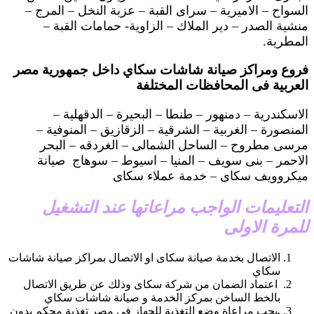
السواح – الاميرية – سراى القبة – عزبة النخل – المرج –
منشية الصدر – دير الملاك – الزاوية- حمامات القبة –
المطرية.
فروع ومراكز صيانة شاشات سكاي داخل جمهورية مصر
العربية فى المحافظات المختلفة
الاسكندرية – دمنهور – طنطا – البحيرة – الدقهلية –
المنصورة – الغربية – الشرقية – الزقازيق – المنوفية –
مرسى مطروح – الساحل الشمالى – الغردقه – البحر
الاحمر – بنى سويف – المنيا – اسيوط – سوهاج صيانة
ميكروويف سكاى – خدمة عملاء سكاى
التعليمات الواجب مراعاتها عند التشغيل
للمرة الاولى
الاتصال بخدمة صيانة سكاى او الاتصال بمراكز صيانة شاشات
سكاي
اعتماد الضمان من شركة سكاى وذلك عن طريق الاتصال
بالخط الساخن بمركز الخدمة و صيانة شاشات سكاي
.
يجب مراعاة وضع التغذية للجهاز فى مصر تغذية محكم بدون