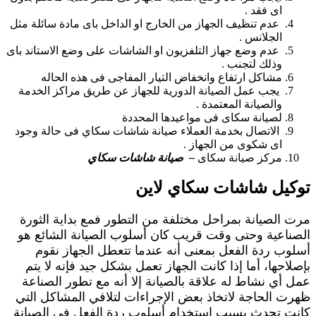
اى فقد .
عدم تنظيف الجهاز من الخارج او الداخل باى مادة سائلة مثل
الجلانس .
عدم وضع جهاز التلفزيون او الشاشات على وضع الاستاند باى
وذلك لتجنب .
مشاكل ارتفاع وانخفاض التيار المفاجى فى هذه الحاله
يجب عمل الصيانة الدورية للجهاز عن طريق مراكز الخدمة
والصيانة المعتمدة .
لصيانة سكاى فى مواعيدها المحددة
الاتصال بخدمة العملاء صيانة شاشات سكاي فى حالة وجود
اى شكوى من الجهاز .
مركز صيانة سكاى
– صيانة شاشات سكاي
توكيل شاشات سكاي لاين
مرت الصيانة بمراحل مختلفة من التطور فمع بداية الثورة
الصناعية وحتى وقت قريب كان أسلوب الصيانة الشائع هو
أسلوب ردة الفعل بمعنى أنه عندما تتعطل الجهاز نقوم
بإصلاحها، أما إذا كانت الجهاز تعمل بشكل جيد فإنه لا يتم
عمل أي نشاط له علاقة بالصيانة إلا أنه مع تطور الصناعة
ظهرت الحاجة لاتخاذ بعض الإجراءات لتلافي المشاكل التي
كانت تحدث بسبب استخدام أسلوب ردة الفعل في الصيانة