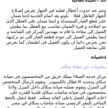
ثالثا :- الصيانة العلاجية
وتتم عند حدوث أعطال فعلية في الجهاز بغرض إصـلاح
الجهاز العاطل فعلا . بلوتو بعد اتمام الخدمة لدينا ضمان
على قطع الغيار المستبدلة و ايضا ضمان على العطل الذى
تم اصلاحه و فترة الضمان تتناسب مع العطل بما يطمئن
العميل الى مفاءة ما قام به مهندس المركز فى الشاشة و
ايضا يطمئن العميل الى جودة قطعة الغيار التى تم تركيبها،
نحن نحرص دائما ان يكون العميل فى اطمئنان كما نحرص
على متابعة العميل
ledصيانة
معلومات عن صيانة سكاى
مركز خدمه العملاء نمتلك فريق من المتخصصون فى صيانة
سكاى وتحديد الاعطال بالكمبيوتر . ونقوم بارسال المتخصص
الى المنزل ويقوم بعمليه صيانة سكاى داخل المنزل ولاننا
متخصصون فى صيانة شاشات سكاي فلدينا القدره على
اعاده الجهاز للعمل باعلى كفائه ممكنه . فقط اتصل بالخط
الساخن للمقر الرئيسي صيانة شاشات سكاي في مصر