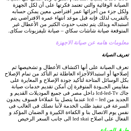
الصيانة الوقائية والتي تعتمد فكرتها على أن لكل الجهزة
ولكل جزء من أجزائها عمر افتراضي معين يمكن حسابه
بالتقريب لذلك فإنه قبل موعد انتهاء عمره الافتراضي يتم
استبداله وبذلك يتم تجنب حدوث الكثير من الأعطال غير
المتوقعة صيانة شاشات سكاي – صيانة تليفزيونات سكاى.
معلومات هامه عن صيانة الاجهزة
تعريف الصيانة
تعرف الصيانة على أنها اكتشاف الأعطال و تشخيصها ثم
إصلاحها أو استبدالالأجزاء العاطلة ثم التأكد من تمام الإصلاح
بكل الوسائل المتاحة لتأكيد جودة الإصلاح و المعايرة على
مقاييس الجــودة المتوفرة إن أمكن تقديم خدمات صيانة
جاك lcd-led-Tv داخل مصر فى جميع الموديلات القديم و
الجديد من lcd – led عندما يتصل بنا عملاءنا فسوف يجدون
السرعة فى تنفيذ طلب الخدمة لآننا نصلك فى الغالب فى
نفس يوم الاتصال بنا و الكفاءة الكبيرة و الضمان المؤكد و
الفعال على اصلاح led skai الى جانب السعر الرخيص
طرق الصيانة