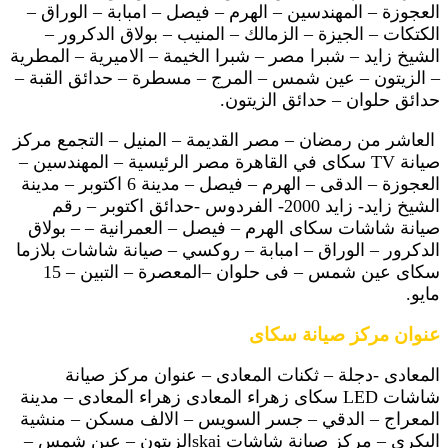
العجوزة – المهندسين – الهرم – فيصل – امبابة – الوراق –
الكتكات – الجيزة – الزمالك – المنيب – بولاق الدكرور –
الشيخ زايد – شبرا مصر – شبرا الخيمة – الاميرية – المطرية
– الزيتون – عين شمس – المرج – مسطرة – حدائق القبة –
حدائق حلوان – حدائق الزيتون.
العاشر من رمضان – مصر القديمة – المنيل – التجمع مركز
صيانة TV سكاى في القاهرة مصر الرئيسية – المهندسين –
العجوزة – الدقى – الهرم – فيصل – مدينة 6 اكتوبر – مدينة
الشيخ زايد- زايد 2000- الفردوس -حدائق اكتوبر – رقم
صيانة شاشات سكاى الهرم – فيصل – العمرانية – – بولاق
الدكرور – الوراق – امبابة – روكسي – صيانة شاشات بلازما
سكاى عين شمس – فى حلوان –المعصرة – التبين – 15
مايو.
عنوان مركز صيانة سكاى
المعادى -دجلة – ثكنات المعادى – عنوان مركز صيانة
شاشات LED سكاى زهراء المعادى زهراء المعادى – مدينة
المعراج – الدقي – جسر السويس – الالف مسكن – منشية
البكرى – مركز صيانة شاشات skaiالزيتون – عين شمس –