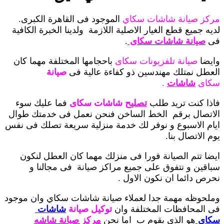
مركز صيانة شاشات سكاي
الموجود فى القاهرة الكبرى.
لديه جميع قطع الغيار الاصلية اللازمة
ولدينا الخبرة الكافية
فى
صيانة
شاشات سكاى
.
وايضا
صيانة تلفزيونات سكاى
باحجامها المختلفة مهما كان
العطل نمتلك مهندسين ذو كفاءة عالية فى
صيانة
سكاى
شاشات
.
فاذا كنت تريد طلب
تصليح
شاشات سكاى
فما عليك سوء
الاتصال برقم الخط الساخن فنحن نعمل فى خدمتك طوال
ايام الاسبوع و نوفر لك خدمة منزلية سريعة تصلك فى نفس
يوم الاتصال بنا.
ايضا تتم الصيانة فورا فى منزلك مهما كان العطل لنكون
سباقين و نتفوق على جميع مراكز صيانة فى مجالنا و
نحرص دائما ان نكون الاول .
وملحوظه مهمة جدا لعملاء صيانة شاشات سكاي وان موجود
فى المحافظات المختلفة وان
توكيل صيانة
شاشات
سكاى
هو الذى يقوم ب
اما نحن
مركز صيانة شاشه