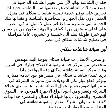
فقدان الشاشة نهائيا لآن ثمن تغيير الشاشة الداخلية فى
جميع موديلات الشاشات هوه نفسها ثمن الشاشة جديد لذا
نحرص على توفير خدمة تصليح شاشات سكاى فى منزل
العميل دون نقل الجهاز و المخاظرة بالشاشة و فقدانها تلك
الخدمة التى تستلزم مننا طاقم عمل لا مثيل له فى مصر
على اعلى مستوى من الكفاءة و المهنية مكون من مهندسين
لهم خبرة طويلة تمتد الى خمسة و عشرون عاما متواصلة
فى تصليح شاشات سكاى فى مصر.
أين صيانة شاشات سكاي
و بمجرد الاتصال ب صيانة سكاى يتوجة اليك مهندس
متخصص من مركز خدمة وصيانة لاصلاح جهازك فى اسرع
وقت ممكن
صيانة شاشه سكاى
دقة المواعيد ماذا
يريد عملاء شاشات سكاى في مصر هو جود خدمه ممتازه
وتوفر قطع غيار لكل الموديلات من مميزات الشركة في
مصر انها تقوم بجميع اعمال الصيانة بنسبة عالية لدى عملاء
الشركه وتعتبر ومن اجود انواع الاجهزة الموجود فى السوق
المصرى والمعروف بانها قليلة الاعطال والمعمره جدا وذات
كفاءة عالية وان الشركة تقوم ب
صيانة شاشه في
المنزل
بجميع المقاسات المختلفة.