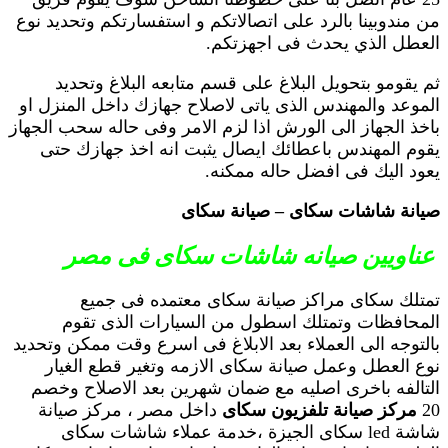
من مندوبينا بالرد على اتصالاتكم و استفسارتكم وتحديد نوع
العطل الذي يحدث فى اجهزتكم.
ثم يقومو بتحويل البلاغ على قسم متابعه البلاغ وتحديد
الموعد والمهندس الذى ياتى لاصلاح جهازك داخل المنزل او
باخذ الجهاز الى الورش اذا لزم الامر وفى حاله سحب الجهاز
يقوم المهندس باعطائك ايصال يثبت انه اخذ جهازك حتى
يعود اليك فى افضل حاله ممكنه.
صيانة شاشات سكاى – صيانة سكاى
عناويين صيانه شاشات سكاى فى مصر
تمتلك سكاى مراكز صيانة سكاى معتمده فى جميع
المحافظات وتمتلك اسطول من السيارات الذى تقوم
بالتوجه الى العملاء بعد الابلاغ فى اسرع وقت ممكن وتحديد
نوع العطل وعمل صيانة سكاى الازمه وتغير قطع الغيار
التالفه باخرى اصليه مع ضمان شهرين بعد الاصلاح وخصم
20
مركز صيانة تلفزيون سكاى
داخل مصر ، مركز صيانة
شاشة led سكاى الجيزة ،خدمة عملاء شاشات سكاى