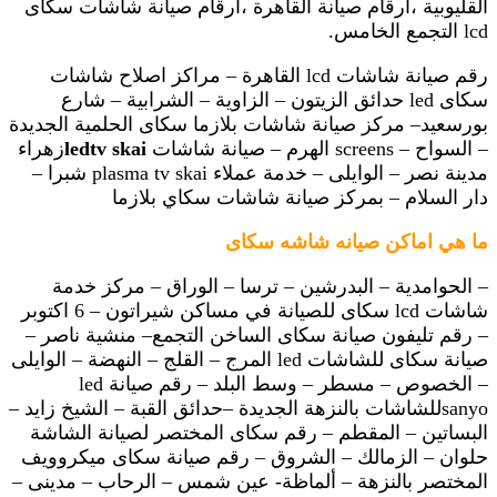
القليوبية ،ارقام صيانة القاهرة ،ارقام صيانة شاشات سكاى
lcd التجمع الخامس.
رقم صيانة شاشات lcd القاهرة – مراكز اصلاح شاشات
سكاى led حدائق الزيتون – الزاوية – الشرابية – شارع
بورسعيد– مركز صيانة شاشات بلازما سكاى الحلمية الجديدة
– السواح – screens الهرم – صيانة شاشات
ledtv skai
زهراء
مدينة نصر – الوايلى – خدمة عملاء plasma tv skai شبرا –
دار السلام – بمركز صيانة شاشات سكاي بلازما
ما هي اماكن صيانه شاشه سكاى
– الحوامدية – البدرشين – ترسا – الوراق – مركز خدمة
شاشات lcd سكاى للصيانة في مساكن شيراتون – 6 اكتوبر
– رقم تليفون صيانة سكاى الساخن التجمع– منشية ناصر –
صيانة سكاى للشاشات led المرج – القلج – النهضة – الوايلى
– الخصوص – مسطر – وسط البلد – رقم صيانة led
sanyoللشاشات بالنزهة الجديدة –حدائق القبة – الشيخ زايد –
البساتين – المقطم – رقم سكاى المختصر لصيانة الشاشة
حلوان – الزمالك – الشروق – رقم صيانة سكاى ميكروويف
المختصر بالنزهة – ألماظة- عين شمس – الرحاب – مدينى –