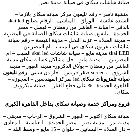
صيانة شاشات سكاي فى صيانة مدينة نصر.
منشية ناصر – رقم تليفون مركز صيانه سكاى بلازما –
السيدة عائشة – الوراق – المناشى – ارقام تصليح skai led
بالدقى – امبابة – العاشر من رمضان – فيصل – مصر
الجديدة – تليفون صيانة شاشات سكاى للصيانة في المطرية
– مدينة السلام – عزبة النخل – مدينة النهضة – رقم صيانة
شاشات تلفزيون سكاى في المنيب – ام المصريين ––
LED
skai
مدينة مايو – صيانة شاشات skai led المنيب – ام
المصريين –– مدينة مايو – حل مشاكل غسالة سكاى مدينة
العاشر من رمضان – بولاق الدكرور- مدينة العبور – مدينة
الشروق – screens صقر قريش – جار دن سيتي-
رقم تليفون
صيانة تلفزيونات سكاى
led بمركز المهندسين – العجوزة –
القاهرة الجديدة. % على قطع الغيار
–
صيانة ميكرويف
سكاى.
فروع ومراكز خدمة وصيانة سكاي بداخل القاهرة الكبرى
صيانة سكاى اكتوبر – العبور – الشروق – الرحاب – مدينتى –
مدينة بدر – مدينة نصر – مصر الجديدة – العباسية – المعادى
– دار السلام – البساتين – حلوان – 15 مايو – وسط البلد –