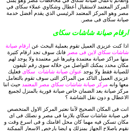
والقائم بأعمال صيانه سكاى في محافظات مصر وهو يمثل
المركز المعتمد لاستقبال أعطال وشكاوي عملاء سكاى في
مصر وهو المركز المعتمد الرئيسي الذي يقدم أفضل خدمة
صيانة سكاى فى مصر.
ارقام صيانة شاشات سكاى
اذا كنت عزيزى العميل تقوم بعملية البحث عن
ارقام صيانة
شاشات سكاي لاين فى مصر
فانك سوف تجد ارقام كثيرة
منها مراكز صيانة معتمدة وغيرها غير معتمدة ولا يوجد لهم
مكان محدد يمكنك التواصل من خلاله سوى رقم تليفون
للصيانة فقط ولا يوجد
عنوان صيانة شاشات سكاى
فعليك
عزيزى العميل التاكد من المراكز التى سوف تقوم بالتعامل
معها وانه
مركز صيانة شاشات سكاي مصر المعتمد
حيث اننا
مركز صيانة بعد الضمان خاص صيانة فورية بالمنزل لجميع
الاعطال و دون نقل الشاشة ؟
انت فى المكان الصحيح لآننا نعتبر المركز الاول المتخصص
فى صيانة شاشات سكاي بلازما فى مصر و نصلك فى اى
مكان تسكن فيه مهما كان محل اقامتك و فى اسرع وقت و
نقوم باصلاح الجهاز بمنزلك و ايضا بارخص الاسعار الممكنة