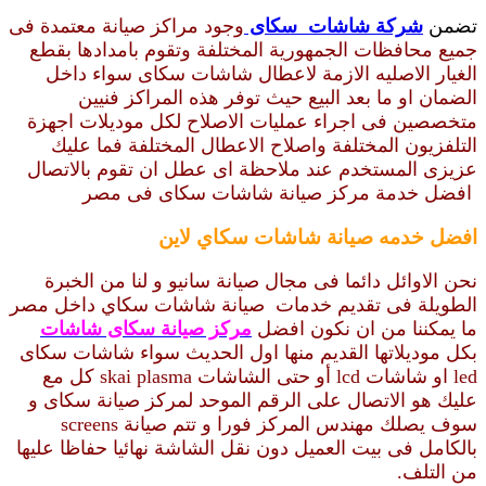
تضمن
شركة شاشات سكاى
وجود مراكز صيانة معتمدة فى
جميع محافظات الجمهورية المختلفة وتقوم بامدادها بقطع
الغيار الاصليه الازمة لاعطال شاشات سكاى سواء داخل
الضمان او ما بعد البيع حيث توفر هذه المراكز فنيين
متخصصين فى اجراء عمليات الاصلاح لكل موديلات اجهزة
التلفزيون المختلفة واصلاح الاعطال المختلفة فما عليك
عزيزى المستخدم عند ملاحظة اى عطل ان تقوم بالاتصال
افضل خدمة مركز صيانة شاشات سكاى فى مصر
افضل خدمه صيانة شاشات سكاي لاين
نحن الاوائل دائما فى مجال صيانة سانيو و لنا من الخبرة
الطويلة فى تقديم خدمات صيانة شاشات سكاي
داخل مصر
ما يمكننا من ان نكون افضل
مركز صيانة سكاى شاشات
بكل موديلاتها القديم منها اول الحديث سواء شاشات سكاى
led او شاشات lcd أو حتى الشاشات skai plasma كل مع
عليك هو الاتصال على الرقم الموحد لمركز صيانة سكاى و
سوف يصلك مهندس المركز فورا و تتم صيانة screens
بالكامل فى بيت العميل دون نقل الشاشة نهائيا حفاظا عليها
من التلف.