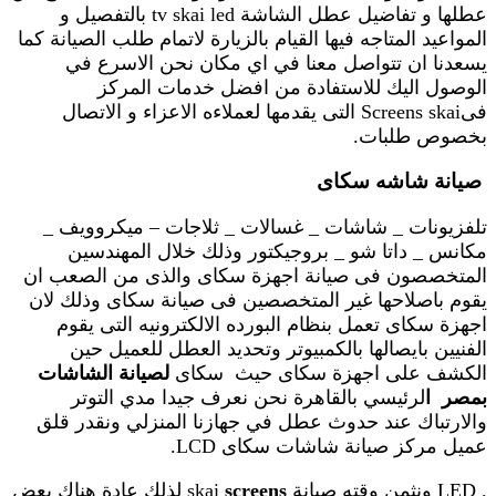
عطلها و تفاضيل عطل الشاشة tv skai led بالتفصيل و
المواعيد المتاجه فيها القيام بالزيارة لاتمام طلب الصيانة كما
يسعدنا ان تتواصل معنا في اي مكان نحن الاسرع في
الوصول اليك للاستفادة من افضل خدمات المركز
فىScreens skai التى يقدمها لعملاءه الاعزاء و الاتصال
بخصوص طلبات.
صيانة شاشه سكاى
تلفزيونات _ شاشات _ غسالات _ ثلاجات – ميكروويف _
مكانس _ داتا شو _ بروجيكتور وذلك خلال المهندسين
المتخصصون فى صيانة اجهزة سكاى والذى من الصعب ان
يقوم باصلاحها غير المتخصصين فى صيانة سكاى وذلك لان
اجهزة سكاى تعمل بنظام البورده الالكترونيه التى يقوم
الفنيين بايصالها بالكمبيوتر وتحديد العطل للعميل حين
الكشف على اجهزة سكاى حيث سكاى
لصيانة الشاشات
بمصر ا
لرئيسي بالقاهرة نحن نعرف جيدا مدي التوتر
والارتباك عند حدوث عطل في جهازنا المنزلي ونقدر قلق
عميل مركز صيانة شاشات سكاى LCD.
. LED ونثمن وقته صيانة skai
screens
لذلك عادة هناك بعض