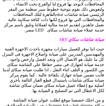
المحافظات لايوجد بها فروع لنا اوالفرع تحت الانشاء ،
ولتعويض ذلك نقوم بتوجية خطوط سير منظمة من المقر
الرئيسي صيانة شاشات skaiبالقاهرة لتلك المحافظات
والمحافظات التي بها فروع لكنها ذات كثافة سكانية عالية
نعمل جاهدين لتقديم خدمة مثالية لعملائنا وتليق بأسم مركز
خدمة عملاء صيانة شاشات سكاى LED مصر.
صيانة شاشات سكاي SKY
حيث اننا نوفر للعميل سيارات مجهزة باحدث الاجهزة الفنية
والمهندسين المدربين على صيانة واصلاح الاجهزة فى المنزل
كل ما عليك هو الاتصال الان وتجد افضل وارخص واجود
خدمة صيانة لجهازك فى مصر حفاظا على الشاشة سكاى
من الكسور و التلف اثناء النقل ، اذا طلبت صيانة سكاى لدينا
فأنت تضمن صيانة جهازك بكفاءة عالية . كما يقوم مركز
صيانة سكاى شاشات باستبدال قطع الغيار التالفة بأخري
أصلية مع إعطاء عميل صيانة سكاى ضمان سكاى شاشة
لكل الاعطال التى تم التصليح و الصيانة بها.
و من اجلك خصصنا موقع لطلب عنوان صيانة الشاشة
سكاى Screens lcd – led- plasma ترحب بالسادة العملاء في