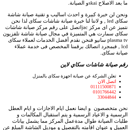
ما بعد الاصلاح skaiو الصيانة.
ونحن لن خبرة كبيرة و احدث اساليب و تقنية صيانة شاشة
سكاى led , و لاننا لنا خبرة صيانة شاشات سكاى لذا نحن
نتميز عن اى مركز jacاتصل على رقم مركز صيانة شاشات
سكاى سمارت هي المتميزة في مجال صيانة شاشة تلفزيون
plasma tv سانيو فنحن نقدم أفضل الخدمات لعملاء سكاى
lcd , فبمجرد اتصالك برقمنا المخصص فى خدمة عملاء
صيانة سكاى.
رقم صيانة شاشات سكاي لاين
تعلن الشركة عن صيانة اجهزة سكاى بالمنزل
اتصل الان
01111500871
0101766442
33044844
نحن متخصصون و ايضا نعمل ايام الاجازات و ايام العطل
الرسمية و الاعياد الرسمية و يتم استقبال المكالمات و
طلبات الصيانة طوال مدةعمل المركز مما يشمل بيانات
العميل و عنوان اقامته بالتفصيل و موديل الشاشة المبلغ عن