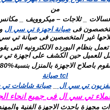
من
سالات _ ثلاجات – ميكروويف _ مكانس _
لمتخصصون فى
صيانة اجهزة تي سي ال
وا
احها غير المتخصصين فى صيانة تي سي
 بنظام البورده الالكترونيه التى يقوم 
طل للعميل حين الكشف على اجهزة تي 
قوم باصلاح الاجهزة بالمنزل بنسبة%80
tcl صيانة
لفزيون تي سي ال
_
صيانة شاشات تي 
لاء تي سي ال فى جميع انحاء الج
رات مجهزة باحدث الاجهزة الفنية والمهن