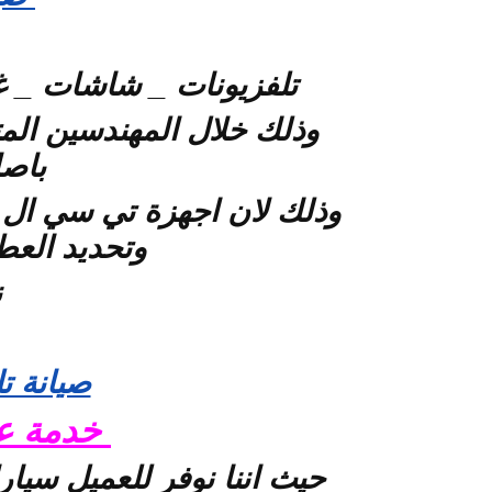
تلفزيونات _ شاشات _ غ
وذلك خلال المهندسين ا
باصل
وذلك لان اجهزة تي سي ال تعمل
وتحديد الع
ن
صيانة ت
خدمة عم
حيث اننا نوفر للعميل سيا