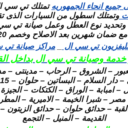
جميع انحاء الجمهوريه
تمتلك تي سي ا
ات
وتمتلك اسطول من السيارات الذى تقوم
وتحديد نوع العطل وعمل صيانة تي سي ال
ان شهرين بعد الاصلاح وخصم 20 % على قطع الغيار
تليفزيون تي سي ال
_
مراكز صيانة تي 
خدمة وصيانة تي سي ال بداخل الق
عبور – الشروق – الرحاب – مدينتى – مد
– امبابة – الوراق – الكتكات – الجيزة 
 مصر – شبرا الخيمة – الاميرية – الم
قبة – حدائق حلوان – حدائق الزيتون 
القديمة – المنيل – التجمع