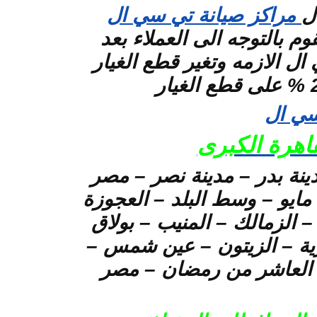
ل
مراكز صيانة تي سي ال
 بالتوجه الى العملاء بعد
 الازمه وتغير قطع الغيار
سي ال
اهرة الكبرى
ينة بدر – مدينة نصر – مصر
الجديدة – العباسية – المعادى – دار السلام – البساتين – حلوان – 15 مايو – وسط البلد – العجوزة
– الزمالك – المنيب – بولاق
طرية – الزيتون – عين شمس –
– العاشر من رمضان – مصر