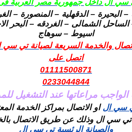
 سي ال داخل جمهورية مصر العربية فى
– البحيرة – الدقهلية – المنصورة – الغر
لساحل الشمالى – الغردقه – البحر الاح
اسيوط – سوهاج
تصال والخدمة السريعة لصيانة تي سي 
اتصل على
01111500871
0233044844
 الواجب مراعاتها عند التشغيل للمر
ي سي ال
او الاتصال بمراكز الخدمة الم
تي سي ال وذلك عن طريق الاتصال با
والصيانة الرئسية تي سي ال