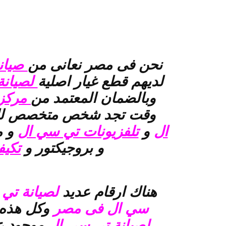
نحن فى مصر نعانى من
صيان
لديهم قطع غيار اصلية
لصيانة
وبالضمان المعتمد من
مركز 
وقت تجد شخص متخصص للر
ال
و
تلفزيونات تي سي ال
و م
و بروجيكتور و
تكي
هناك ارقام عديد
لصيانة تي
سي ال فى مصر
وكل هذه 
لصيانة تي سي ال
موجود ع