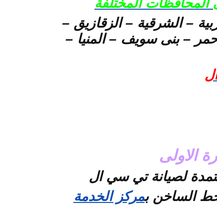
 المحافظات المختلفة
بية – الشرقية – الزقازيق –
مر – بنى سويف – المنيا –
ال
ة الاولى
عتمدة لصيانة تي سي ال
لخط الساخن
ب
مركز الخدمة