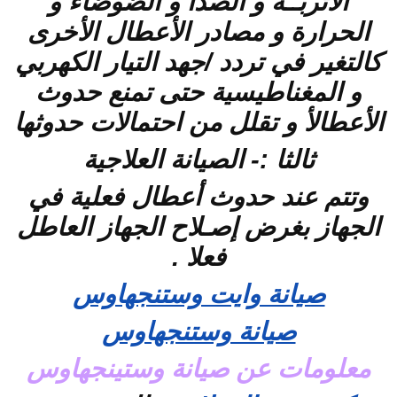
الأتربــة و الصدأ و الضوضاء و
الحرارة و مصادر الأعطال الأخرى
كالتغير في تردد /جهد التيار الكهربي
و المغناطيسية حتى تمنع حدوث
الأعطالأ و تقلل من احتمالات حدوثها
ثالثا :- الصيانة العلاجية
وتتم عند حدوث أعطال فعلية في
الجهاز بغرض إصـلاح الجهاز العاطل
فعلا .
صيانة وايت وستنجهاوس
صيانة وستنجهاوس
معلومات عن صيانة وستينجهاوس