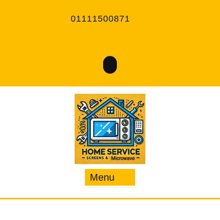
Ski
t
01111500871
conten
Menu
Menu