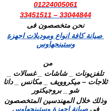
01224005061
33044844 – 33451511
نحن متخصصون فى
صيانة كافة انواع وموديلات اجهزة
وستينجهاوس
من
تلفزيونات _ شاشات _ غسالات _
ثلاجات – ميكروويف _ مكانس _ داتا
شو _ بروجيكتور
وذلك خلال المهندسين المتخصصون
فى
صيانة اجهزة وستينجهاوس