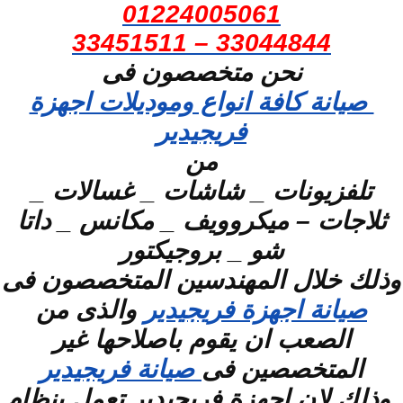
01224005061
33044844 – 33451511
نحن متخصصون فى
صيانة كافة انواع وموديلات اجهزة
فريجيدير
من
تلفزيونات _ شاشات _ غسالات _
ثلاجات – ميكروويف _ مكانس _ داتا
شو _ بروجيكتور
وذلك خلال المهندسين المتخصصون فى
صيانة اجهزة فريجيدير
والذى من
الصعب ان يقوم باصلاحها غير
المتخصصين فى
صيانة فريجيدير
وذلك لان اجهزة فريجيدير تعمل بنظام