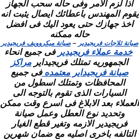
اذا لزم الامر وفى حاله سحب الجهاز
يقوم المهندس باعطائك ايصال يثبت انه
اخذ جهازك حتى يعود اليك فى افضل
حاله ممكنه
صيانة ثلاجات فريجيدير
–
صيانة ميكروويف فريجيدير
خدمة عملاء فريجيدير
فى جميع انحاء
الجمهوريه تمتلك فريجيداير
مراكز
صيانة فريجيداير معتمده
فى جميع
المحافظات وتمتلك اسطول من
السيارات الذى تقوم بالتوجه الى
العملاء بعد الابلاغ فى اسرع وقت ممكن
وتحديد نوع العطل وعمل صيانة
فريجيدير الازمه وتغير قطع الغيار
التالفه باخرى اصليه مع ضمان شهرين