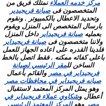
مركز خدمه العملاء
نمتلك فريق من
المتخصصون فى
صيانة فريجيدير
وتحديد الاعطال بالكمبيوتر . ونقوم
بارسال المتخصص الى المنزل ويقوم
بعمليه
صيانة فريجيداير
داخل المنزل
ولاننا متخصصون فى
صيانة فريجيداير
فلدينا القدره على اعاده الجهاز للعمل
باعلى كفائه ممكنه . فقط اتصل بالخط
الساخن لل
مقر الرئيسي لصيانة
فريجيداير في مصر
والقائم بأعمال
صيانه فريجيداير في محافظات مصر
وهو يمثل المركز المعتمد لاستقبال
أعطال و
شكاوي عملاء فريجيداير في
مصر
وهو
المركز المعتمد الرئيسي