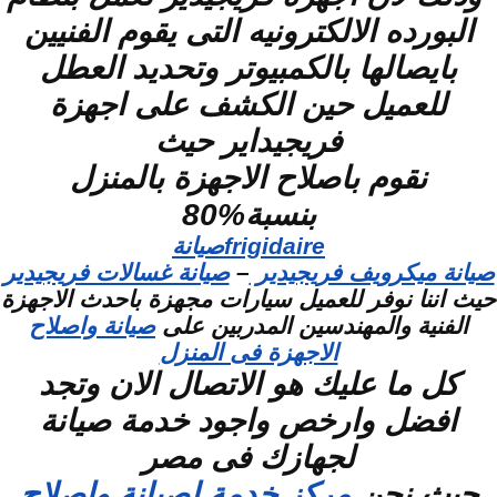
البورده الالكترونيه التى يقوم الفنيين
بايصالها بالكمبيوتر وتحديد العطل
للعميل حين الكشف على اجهزة
فريجيداير حيث
نقوم باصلاح الاجهزة بالمنزل
بنسبة%80
frigidaireصيانة
صيانة ميكرويف فريجيدير
–
صيانة غسالات فريجيدير
حيث اننا نوفر للعميل سيارات مجهزة باحدث الاجهزة
الفنية والمهندسين المدربين على
صيانة واصلاح
الاجهزة فى المنزل
كل ما عليك هو الاتصال الان وتجد
افضل وارخص واجود خدمة صيانة
لجهازك فى مصر
حيث نحن
مركز خدمة لصيانة واصلاح