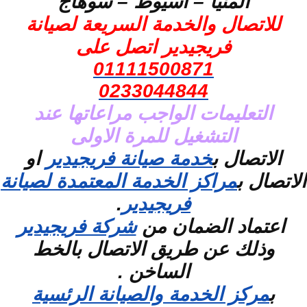
المنيا – اسيوط – سوهاج
للاتصال والخدمة السريعة لصيانة
فريجيدير اتصل على
01111500871
0233044844
التعليمات الواجب مراعاتها عند
التشغيل للمرة الاولى
الاتصال ب
خدمة صيانة فريجيدير
او
الاتصال ب
مراكز الخدمة المعتمدة لصيانة
فريجيدير
.
اعتماد الضمان من
شركة فريجيدير
وذلك عن طريق الاتصال بالخط
الساخن .
ب
مركز الخدمة والصيانة الرئسية