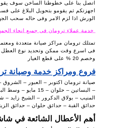
اتصل بنا على خطوطنا الساخن سوف يقوم ف
اجهزتكم ثم يقومو بتحويل البلاغ على قسم 
الورش اذا لزم الامر وفى حاله سحب الجه
خدمة عملاء ترومان فى جميع انحاء الجمه
تمتلك ترومان مراكز صيانة متعددة ومعتمد
فى اسرع وقت ممكن وتحديد نوع العطل وعم
وخصم 20 % على قطع الغيار
فروع ومراكز خدمة وصيانة ترو
صيانة ترومان اكتوبر – العبور – الشروق –
– البساتين – حلوان 
المنيب – بولاق الدكرور – الشيخ زايد – 
حدائق القبة – حدائق حلوان – حدائق الزي
أهم الأعطال الشائعة في شا