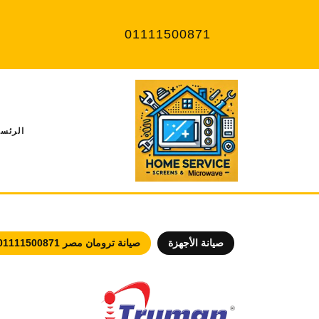
Ski
t
01111500871
conten
الرئسي
صيانة الأجهزة
صيانة ترومان مصر 01111500871 مركز صيانة شاشات Truman