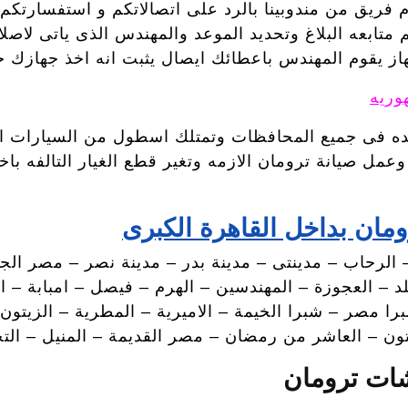
ريق من مندوبينا بالرد على اتصالاتكم و استفسارتكم
متابعه البلاغ وتحديد الموعد والمهندس الذى ياتى لاصلا
از يقوم المهندس باعطائك ايصال يثبت انه اخذ جهازك ح
وريه
ه فى جميع المحافظات وتمتلك اسطول من السيارات الذى ت
ل صيانة ترومان الازمه وتغير قطع الغيار التالفه با
مان بداخل القاهرة الكبرى
 الرحاب – مدينتى – مدينة بدر – مدينة نصر – مصر الجدي
– 15 مايو – وسط البلد – العجوزة – المهندسين – الهرم – فيصل – امب
شبرا مصر – شبرا الخيمة – الاميرية – المطرية – الز
تون – العاشر من رمضان – مصر القديمة – المنيل – الت
شات ترومان