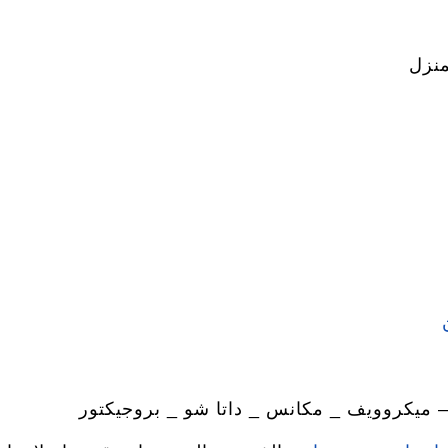
منزل
 ميكروويف _ مكانس _ داتا شو _ بروجيكتور