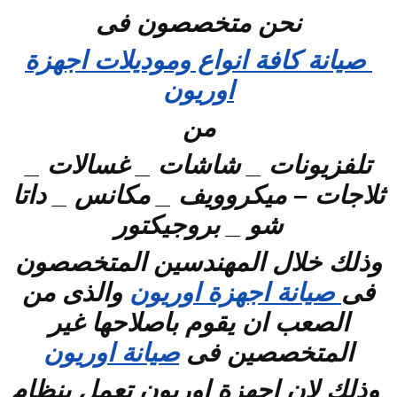
نحن متخصصون فى
صيانة كافة انواع وموديلات اجهزة
اوريون
من
تلفزيونات _ شاشات _ غسالات _
ثلاجات – ميكروويف _ مكانس _ داتا
شو _ بروجيكتور
وذلك خلال المهندسين المتخصصون
فى
صيانة اجهزة اوريون
والذى من
الصعب ان يقوم باصلاحها غير
المتخصصين فى
صيانة اوريون
وذلك لان اجهزة اوريون تعمل بنظام