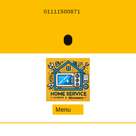
Ski
t
01111500871
conten
Menu
Menu