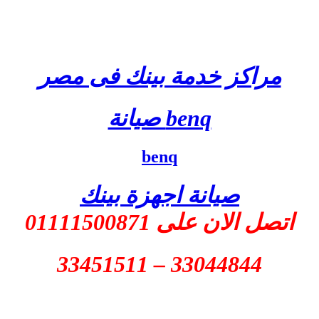
مراكز خدمة بينك فى مصر
benq صيانة
benq
صيانة اجهزة بينك
اتصل الان على 01111500871
33044844 – 33451511