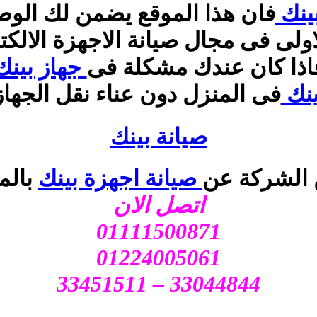
بينك
فان هذا الموقع يضمن لك الوصو
ولى فى مجال صيانة الاجهزة الالكت
اذا كان عندك مشكلة فى
جهاز بينك
ينك
فى المنزل دون عناء نقل الجها
صيانة بينك
 الشركة عن
صيانة اجهزة بينك
بالم
اتصل الان
01111500871
01224005061
33044844 – 33451511