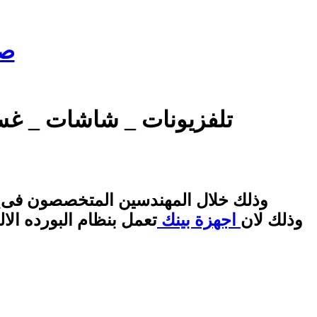
صي
تلفزيونات _ شاشات _ غسا
وذلك خلال المهندسين المتخصصون فى
ص
وذلك لان
اجهزة بينك
تعمل بنظام البورده الا