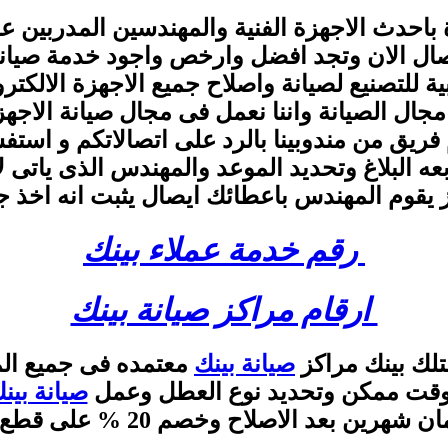
باحدث الاجهزة الفنية والمهندسين المدربين ع
تصال الان وتجد افضل وارخص واجود خدمة صيا
 للتصنيع لصيانة واصلاح جميع الاجهزة الالكترو
يق من مندوبينا بالرد على اتصالاتكم و است
عه البلاغ وتحديد الموعد والمهندس الذى ياتى ل
 يقوم المهندس باعطائك ايصال يثبت انه اخذ 
رقم خدمة عملاء بينك
ارقام مراكز صيانة بينك
تلك بينك مراكز
صيانة بينك
معتمده فى جميع ال
رع وقت ممكن وتحديد نوع العطل وعمل
صيانة بين
هرين بعد الاصلاح وخصم 20 % على قطع الغيار