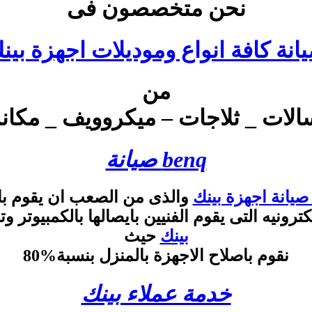
نحن متخصصون فى
انة كافة انواع وموديلات اجهزة بين
من
لات _ ثلاجات – ميكروويف _ مكانس
benq صيانة
يانة اجهزة بينك
والذى من الصعب ان يقوم ب
لكترونيه التى يقوم الفنيين بايصالها بالكمبيو
بينك
حيث
نقوم باصلاح الاجهزة بالمنزل بنسبة%80
خدمة عملاء بينك