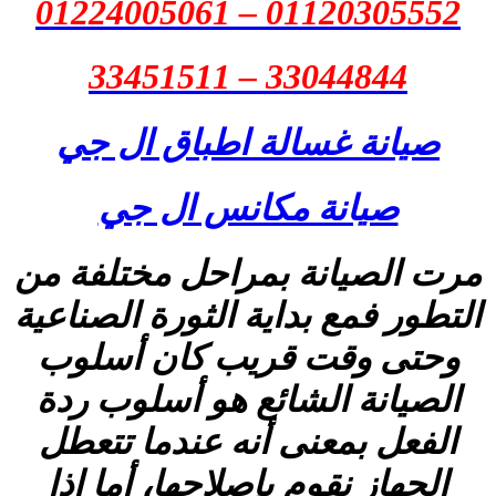
01120305552 – 01224005061
33044844 – 33451511
صيانة غسالة اطباق ال جي
صيانة مكانس ال جي
مرت الصيانة بمراحل مختلفة من
التطور فمع بداية الثورة الصناعية
وحتى وقت قريب كان أسلوب
الصيانة الشائع هو أسلوب ردة
الفعل بمعنى أنه عندما تتعطل
الجهاز نقوم بإصلاحها، أما إذا