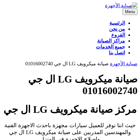
Skip
to
Menu
Menu
content
الرئسية
من نحن
الفروع
مراكز الصيانة
جميع الخدمات
اتصل بنا
CLOSE
صيانة الأجهزة
صيانة ميكرويف LG ال جي 01016002740
BUTTON
صيانة ميكرويف LG ال جي
01016002740
مركز صيانة ميكرويف LG ال جي
حيث اننا نوفر للعميل سيارات مجهزة باحدث الاجهزة الفنية
والمهندسين المدربين على صيانة ميكرويف LG ال جي
واصلاح الاجهزة فى المنزل