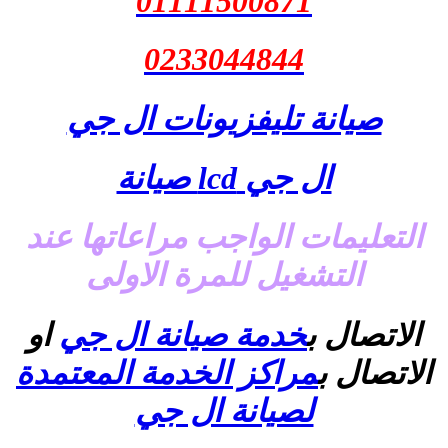
01111500871
0233044844
صيانة تليفزيونات ال جي
ال جي lcd صيانة
التعليمات الواجب مراعاتها عند
التشغيل للمرة الاولى
الاتصال ب
خدمة صيانة ال جي
او
الاتصال ب
مراكز الخدمة المعتمدة
لصيانة ال جي