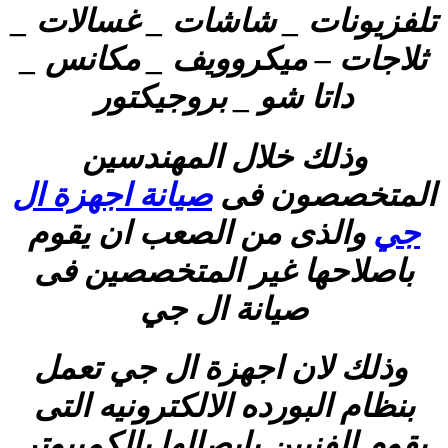
تلفزيونات _ شاشات _ غسالات _
ثلاجات – ميكروويف _ مكانس _
داتا شو _ بروجيكتور
وذلك خلال المهندسين
المتخصصون فى
صيانة اجهزة ال
جي
والذى من الصعب ان يقوم
باصلاحها غير المتخصصين فى
صيانة ال جي
وذلك لان اجهزة ال جي تعمل
بنظام البورده الالكترونيه التى
يقوم الفنيين بايصالها بالكمبيوتر