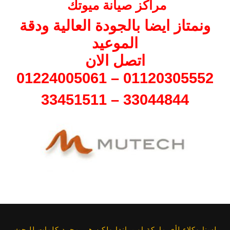
مراكز صيانة ميوتك
ونمتاز ايضا بالجودة العالية ودقة
الموعيد
اتصل الان
01120305552 – 01224005061
33044844 – 33451511
لسنا وكلاء لأي ماركة او براندا ولكن هي مجرد كلمات للبحث