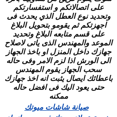
على اتصالاتكم و استفسارتكم
وتحديد نوع العطل الذي يحدث فى
اجهزتكم ثم يقومو بتحويل البلاغ
على قسم متابعه البلاغ وتحديد
الموعد والمهندس الذى ياتى لاصلاح
جهازك داخل المنزل او باخذ الجهاز
الى الورش اذا لزم الامر وفى حاله
سحب الجهاز يقوم المهندس
باعطائك ايصال يثبت انه اخذ جهازك
حتى يعود اليك فى افضل حاله
ممكنه
صيانة شاشات ميوتك