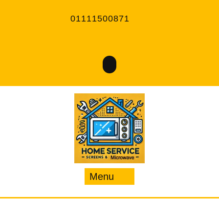
Ski
t
01111500871
conten
Menu
Menu