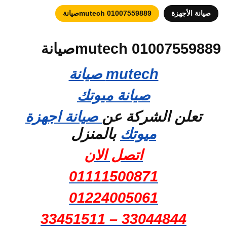
صيانة الأجهزة
01007559889 mutechصيانة
01007559889 mutechصيانة
mutech صيانة
صيانة ميوتك
تعلن الشركة عن
صيانة اجهزة
ميوتك
بالمنزل
اتصل الان
01111500871
01224005061
33044844 – 33451511