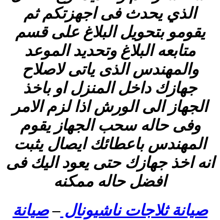
الذي يحدث فى اجهزتكم ثم
يقومو بتحويل البلاغ على قسم
متابعه البلاغ وتحديد الموعد
والمهندس الذى ياتى لاصلاح
جهازك داخل المنزل او باخذ
الجهاز الى الورش اذا لزم الامر
وفى حاله سحب الجهاز يقوم
المهندس باعطائك ايصال يثبت
انه اخذ جهازك حتى يعود اليك فى
افضل حاله ممكنه
صيانة ثلاجات ناشيونال
–
صيانة