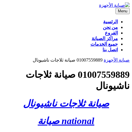
Skip
to
Menu
Menu
content
الرئسية
من نحن
الفروع
مراكز الصيانة
جميع الخدمات
اتصل بنا
CLOSE
صيانة الأجهزة
01007559889 صيانة ثلاجات ناشيونال
BUTTON
01007559889 صيانة ثلاجات
ناشيونال
صيانة ثلاجات ناشيونال
national صيانة