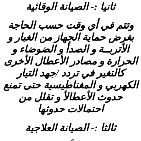
ثانيا :- الصيانة الوقائية
وتتم في أي وقت حسب الحاجة
بغرض حماية الجهاز من الغبار و
الأتربــة و الصدأ و الضوضاء و
الحرارة و مصادر الأعطال الأخرى
كالتغير في تردد /جهد التيار
الكهربي و المغناطيسية حتى تمنع
حدوث الأعطالأ و تقلل من
احتمالات حدوثها
ثالثا :- الصيانة العلاجية