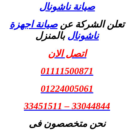
صيانة ناشونال
تعلن الشركة عن
صيانة اجهزة
ناشونال
بالمنزل
اتصل الان
01111500871
01224005061
33044844 – 33451511
نحن متخصصون فى