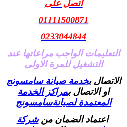
اتصل على
01111500871
0233044844
التعليمات الواجب مراعاتها عند
التشغيل للمرة الاولى
الاتصال ب
خدمة صيانة سامسونج
او الاتصال ب
مراكز الخدمة
المعتمدة لصيانةسامسونج
اعتماد الضمان من
شركة