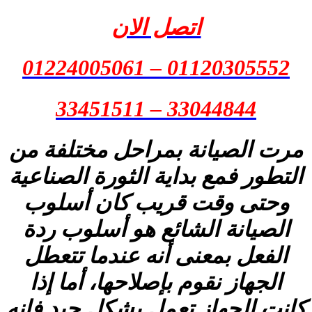
اتصل الان
01120305552 – 01224005061
33044844 – 33451511
مرت الصيانة بمراحل مختلفة من
التطور فمع بداية الثورة الصناعية
وحتى وقت قريب كان أسلوب
الصيانة الشائع هو أسلوب ردة
الفعل بمعنى أنه عندما تتعطل
الجهاز نقوم بإصلاحها، أما إذا
كانت الجهاز تعمل بشكل جيد فإنه