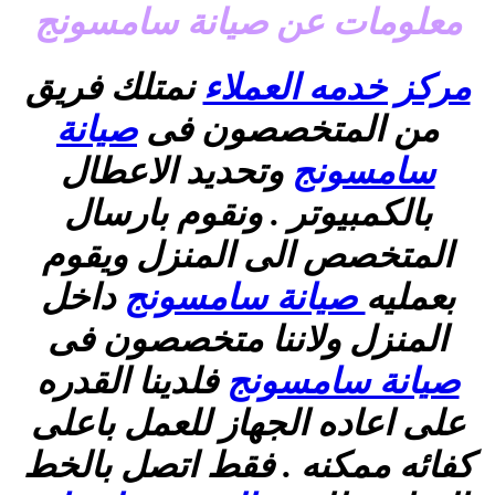
معلومات عن صيانة سامسونج
مركز خدمه العملاء
نمتلك فريق
من المتخصصون فى
صيانة
سامسونج
وتحديد الاعطال
بالكمبيوتر . ونقوم بارسال
المتخصص الى المنزل ويقوم
بعمليه
صيانة سامسونج
داخل
المنزل ولاننا متخصصون فى
صيانة سامسونج
فلدينا القدره
على اعاده الجهاز للعمل باعلى
كفائه ممكنه . فقط اتصل بالخط