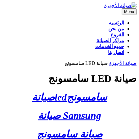
Skip
to
Menu
Menu
content
الرئسية
من نحن
الفروع
مراكز الصيانة
جميع الخدمات
اتصل بنا
CLOSE
صيانة الأجهزة
صيانة LED سامسونج
BUTTON
صيانة LED سامسونج
سامسونجledصيانة
Samsung صيانة
صيانة سامسونج