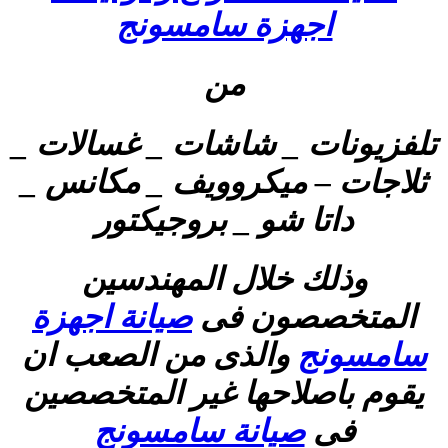
اجهزة سامسونج
من
تلفزيونات _ شاشات _ غسالات _
ثلاجات – ميكروويف _ مكانس _
داتا شو _ بروجيكتور
وذلك خلال المهندسين
المتخصصون فى
صيانة اجهزة
سامسونج
والذى من الصعب ان
يقوم باصلاحها غير المتخصصين
فى
صيانة سامسونج