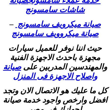
خدمة عملاء سامسونج
صيانة
شاشات سامسونج
صيانة ميكرويف سامسونج
–
صيانة ميكروويف سامسونج
حيث اننا نوفر للعميل سيارات
مجهزة باحدث الاجهزة الفنية
والمهندسين المدربين على
صيانة
واصلاح الاجهزة فى المنزل
كل ما عليك هو الاتصال الان وتجد
افضل وارخص واجود خدمة صيانة
لجهازك فى مصر