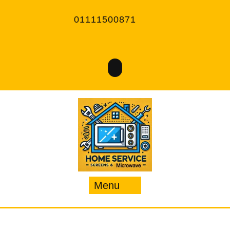
Ski
t
01111500871
conten
Menu
Menu