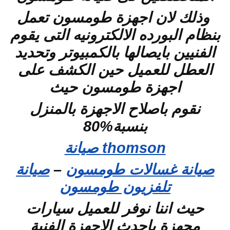
وذلك لان اجهزة طومسون تعمل
بنظام البورده الالكترونيه التى يقوم
الفنيين بايصالها بالكمبيوتر وتحديد
العطل للعميل حين الكشف على
اجهزة طومسون حيث
نقوم باصلاح الاجهزة بالمنزل
بنسبة%80
thomson صيانة
صيانة غسالات طومسون
–
صيانة
تلفزيون طومسون
حيث اننا نوفر للعميل سيارات
مجهزة باحدث الاجهزة الفنية