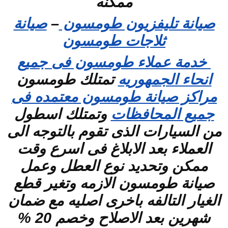
ممكنه
صيانة تليفزيون طومسون
–
صيانة
ثلاجات طومسون
خدمة عملاء طومسون فى جميع
انحاء الجمهوريه
تمتلك طومسون
مراكز صيانة طومسون معتمده فى
جميع المحافظات
وتمتلك اسطول
من السيارات الذى تقوم بالتوجه الى
العملاء بعد الابلاغ فى اسرع وقت
ممكن وتحديد نوع العطل وعمل
صيانة طومسون الازمه وتغير قطع
الغيار التالفه باخرى اصليه مع ضمان
شهرين بعد الاصلاح وخصم 20 %