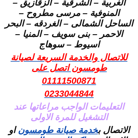
الغربية – الشرقية – الزقازيق –
المنوفية – مرسى مطروح –
الساحل الشمالى – الغردقه – البحر
الاحمر – بنى سويف – المنيا –
اسيوط – سوهاج
للاتصال والخدمة السريعة لصيانة
طومسون اتصل على
01111500871
0233044844
التعليمات الواجب مراعاتها عند
التشغيل للمرة الاولى
الاتصال ب
خدمة صيانة طومسون
او