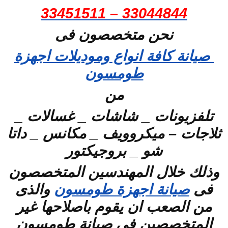
33044844 – 33451511
نحن متخصصون فى
صيانة كافة انواع وموديلات اجهزة
طومسون
من
تلفزيونات _ شاشات _ غسالات _
ثلاجات – ميكروويف _ مكانس _ داتا
شو _ بروجيكتور
وذلك خلال المهندسين المتخصصون
فى
صيانة اجهزة طومسون
والذى
من الصعب ان يقوم باصلاحها غير
المتخصصين فى صيانة طومسون