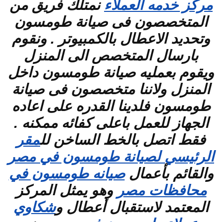
مركز خدمه العملاء
نمتلك فريق من
المتخصصون فى صيانة طومسون
وتحديد الاعطال بالكمبيوتر . ونقوم
بارسال المتخصص الى المنزل
ويقوم بعمليه صيانة طومسون داخل
المنزل ولاننا متخصصون فى صيانة
طومسون فلدينا القدره على اعاده
الجهاز للعمل باعلى كفائه ممكنه .
فقط اتصل بالخط الساخن لل
مقر
الرئيسي لصيانة طومسون في مصر
والقائم بأعمال
صيانه طومسون في
محافظات مصر
وهو يمثل المركز
المعتمد لاستقبال أعطال و
شكاوي