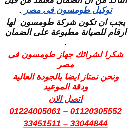
التاكد من ان الضمان معتمد من قبل
توكيل طومسون فى مصر
.
يجب ان تكون شركة طومسون لها
ارقام للصيانة مطبوعة على الضمان
.
شكرا لشرائك جهاز طومسون فى
مصر
ونحن نمتاز ايضا بالجودة العالية
ودقة الموعيد
اتصل الان
01120305552 – 01224005061
33044844 – 33451511